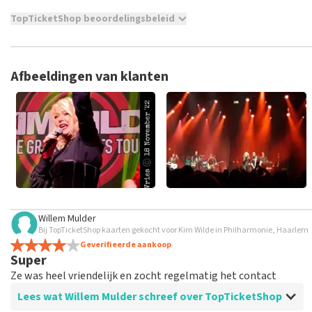
TopTicketShop beoordelingsbeleid
TopTicketShop verzamelt reviews van echte klanten. Het is niet
hebt aangeschaft bij TopTicketShop. Reviews met grof taalgeb
weken duren voordat een review wordt geplaatst.
Afbeeldingen van klanten
Willem Mulder
Bij TopTicketShop kaarten gekocht voor Kim Wilde in Philharmonie, Haarlem
Geverifieerde aankoop
Super
Ze was heel vriendelijk en zocht regelmatig het contact
Lees wat Willem Mulder schreef over TopTicketShop