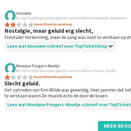
Beoordeling van Willem Mulder over
TopTicketShop
Anoniem
Bij TopTicketShop kaarten gekocht voor Kim Wilde in De Doelen, Rotterdam
Goed
Geverifieerde aankoop
Goed
Nostalgie, maar geluid erg slecht,
Feestvder herkenning, maar de zang was noet te verstaan op dr
Lees wat Anoniem schreef over TopTicketShop
Beoordeling van Anoniem over
TopTicketShop
Monique Pongers-Maatje
Bij TopTicketShop kaarten gekocht voor Kim Wilde in Hedon, Zwolle
Duur kaartje
Geverifieerde aankoop
Betaalde 64 euro voor een kaartje van 37 euro
Slecht geluid.
Het optreden van Kim Wilde was geweldig. Heel jammer dat het 
Reactie van TopTicketShop
te verstaan waren.De muziek echo de door de boxen.
Beste klant, Bedankt voor het schrijven van een review op on
Lees wat Monique Pongers-Maatje schreef over TopTic
ons zo onze dienstverlening te verbeteren en ook helpt u a
hebben uw review gelezen en willen er graag op reageren. He
Beoordeling van Monique Pongers-Maatje over
TopTicketShop
originele punt. Wij maken gebruik van dynamic pricing op bas
MEER BEOO
vliegindustrie. Ook ticketmaster maakt hier gebruik van bij 