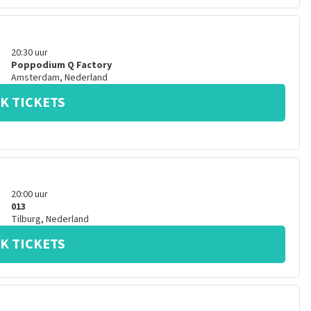
20:30
uur
Poppodium Q Factory
Amsterdam
,
Nederland
K TICKETS
20:00
uur
013
Tilburg
,
Nederland
K TICKETS