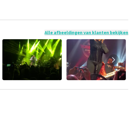
 mogelijk om een review achter te laten als je geen tickets
ruik en/of onwaarheden worden niet geplaatst. Het kan enkele
Alle afbeeldingen van klanten bekijken