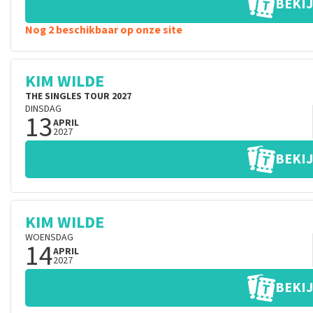
BEKIJ
Nog 2 beschikbaar op onze site
KIM WILDE
THE SINGLES TOUR 2027
DINSDAG
13
APRIL
2027
BEKIJ
KIM WILDE
WOENSDAG
14
APRIL
2027
BEKIJ