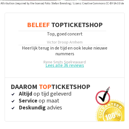
 Attribution (required by the license) Foto: Stefan Brending / Lizenz: Creative Commons CC-BY-SA-3.0 de
BELEEF
TOPTICKETSHOP
Top, goed concert
Victor Droop
Arnhem
Heerlijk terug in de tijd en ook leuke nieuwe
nummers
Rene Smits
Snelrewaard
Lees alle 36 reviews
DAAROM
TOP
TICKETSHOP
Altijd
op tijd geleverd
Service
op maat
Deskundig
advies