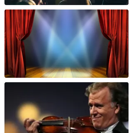
Veldheren Historisch
7
reviews
BEKIJKEN
40 45 De Musical
2588+
reviews
BEKIJKEN