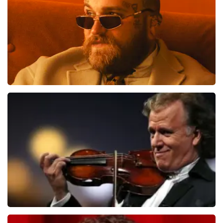
Teddy Swims
406
laatste 30 minuten
BESTEL NU
Andre Rieu