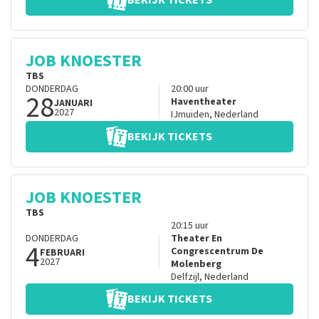
BEKIJK TICKETS
JOB KNOESTER
TBS
DONDERDAG
20:00
uur
28
Haventheater
JANUARI
2027
IJmuiden
,
Nederland
BEKIJK TICKETS
JOB KNOESTER
TBS
20:15
uur
DONDERDAG
Theater En
4
Congrescentrum De
FEBRUARI
2027
Molenberg
Delfzijl
,
Nederland
BEKIJK TICKETS