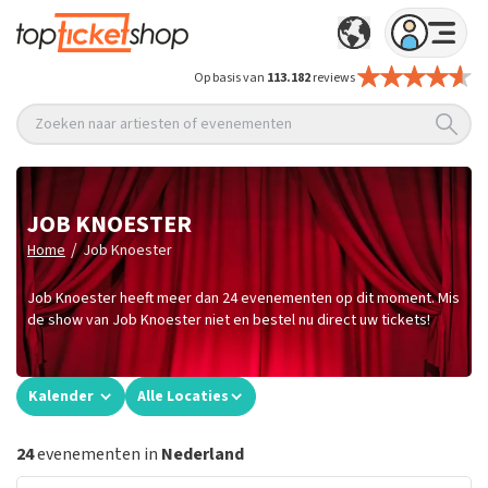
Op basis van
113.182
reviews
Zoeken naar artiesten of evenementen
JOB KNOESTER
/
Home
Job Knoester
Job Knoester heeft meer dan 24 evenementen op dit moment. Mis
de show van Job Knoester niet en bestel nu direct uw tickets!
Kalender
Alle Locaties
24
evenementen in
Nederland