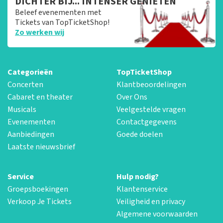
DICHTER BIJ... INTENSER GENIETEN
Beleef evenementen met
Tickets van TopTicketShop!
Zo werken wij
Categorieën
TopTicketShop
Concerten
Klantbeoordelingen
Cabaret en theater
Over Ons
Musicals
Veelgestelde vragen
Evenementen
Contactgegevens
Aanbiedingen
Goede doelen
Laatste nieuwsbrief
Service
Hulp nodig?
Groepsboekingen
Klantenservice
Verkoop Je Tickets
Veiligheid en privacy
Algemene voorwaarden