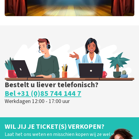
40 45 De Musical
202
laatste 30 minuten
BESTEL NU
Bestelt u liever telefonisch?
Bel +31 (0)85 744 144 7
Werkdagen 12:00 - 17:00 uur
WIL JIJ JE TICKET(S) VERKOPEN?
Laat het ons weten en misschien kopen wij ze wel van je!