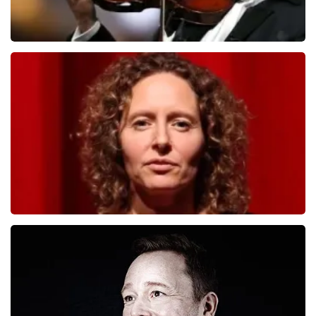
Andre Rieu
5618+
reviews
BEKIJKEN
Esther van der Voort
0
reviews
BEKIJKEN