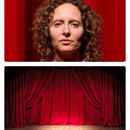
392
laatste 30 minuten
BESTEL NU
Esther van der Voort
281
laatste 30 minuten
BESTEL NU