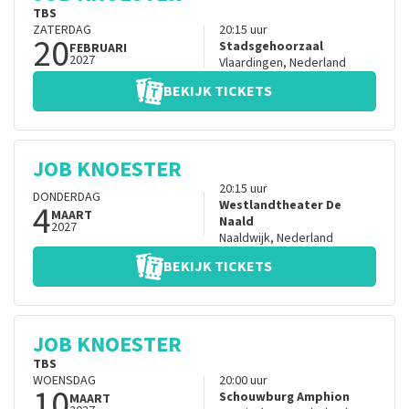
TBS
ZATERDAG
20:15
uur
20
Stadsgehoorzaal
FEBRUARI
2027
Vlaardingen
,
Nederland
BEKIJK TICKETS
JOB KNOESTER
20:15
uur
DONDERDAG
4
Westlandtheater De
MAART
Naald
2027
Naaldwijk
,
Nederland
BEKIJK TICKETS
JOB KNOESTER
TBS
WOENSDAG
20:00
uur
10
Schouwburg Amphion
MAART