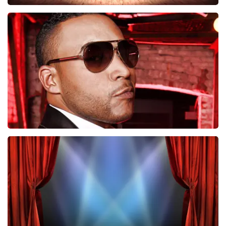
Job Knoester
247
laatste 30 minuten
BESTEL NU
Don Omar
224
laatste 30 minuten
BESTEL NU