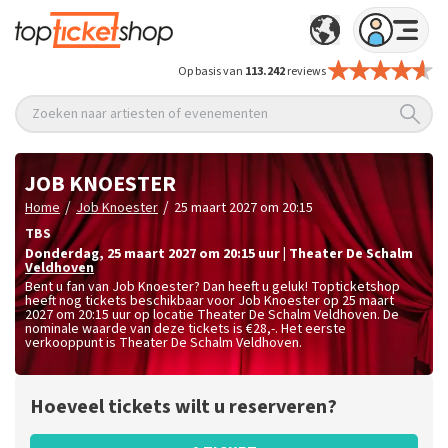
Op basis van
113.242
reviews
Zoeken naar artiesten of evenementen
JOB KNOESTER
/
/
Home
Job Knoester
25 maart 2027 om 20:15
TBS
donderdag
,
25 maart 2027 om 20:15
uur
|
Theater De Schalm
Veldhoven
Bent u fan van Job Knoester? Dan heeft u geluk! Topticketshop
heeft nog tickets beschikbaar voor Job Knoester op 25 maart
2027 om 20:15 uur op locatie Theater De Schalm Veldhoven. De
nominale waarde van deze tickets is
€28,-
. Het eerste
verkooppunt is Theater De Schalm Veldhoven.
Hoeveel tickets wilt u reserveren?