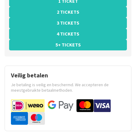
1 TICKET
2 TICKETS
3 TICKETS
4 TICKETS
5+ TICKETS
Veilig betalen
Je betaling is veilig en beschermd. We accepteren de
meestgebruikte betaalmethoden.