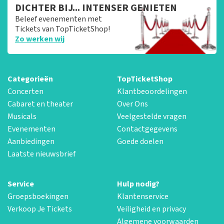
DICHTER BIJ... INTENSER GENIETEN
Beleef evenementen met
Tickets van TopTicketShop!
Zo werken wij
Categorieën
TopTicketShop
Concerten
Klantbeoordelingen
Cabaret en theater
Over Ons
Musicals
Veelgestelde vragen
Evenementen
Contactgegevens
Aanbiedingen
Goede doelen
Laatste nieuwsbrief
Service
Hulp nodig?
Groepsboekingen
Klantenservice
Verkoop Je Tickets
Veiligheid en privacy
Algemene voorwaarden