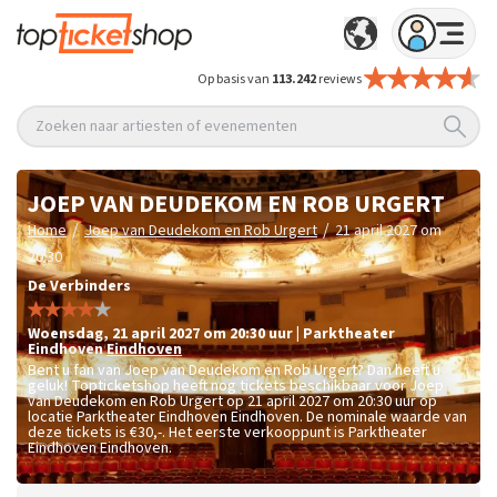
Op basis van
113.242
reviews
Zoeken naar artiesten of evenementen
JOEP VAN DEUDEKOM EN ROB URGERT
/
/
Home
Joep van Deudekom en Rob Urgert
21 april 2027 om
20:30
De Verbinders
woensdag
,
21 april 2027 om 20:30
uur
|
Parktheater
Eindhoven
Eindhoven
Bent u fan van Joep van Deudekom en Rob Urgert? Dan heeft u
geluk! Topticketshop heeft nog tickets beschikbaar voor Joep
van Deudekom en Rob Urgert op 21 april 2027 om 20:30 uur op
locatie Parktheater Eindhoven Eindhoven. De nominale waarde van
deze tickets is
€30,-
. Het eerste verkooppunt is Parktheater
Eindhoven Eindhoven.