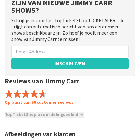
ZIJN VAN NIEUWE JIMMY CARR
SHOWS?
Schrijf je in voor het TopTicketShop TICKETALERT. Je
krijgt dan automatisch bericht van ons als er meer
shows beschikbaar zijn. Zo hoef je nooit meer een
show van Jimmy Carr te missen!
INSCHRIJVEN
Reviews van Jimmy Carr
Op basis van 56 customer reviews
TopTicketShop beoordelingsbeleid
TopTicketShop verzamelt reviews van echte klanten. Het is
niet mogelijk om een review achter te laten als je geen
Afbeeldingen van klanten
tickets hebt aangeschaft bij TopTicketShop. Reviews met