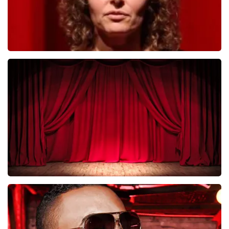
Esther van der Voort
281
laatste 30 minuten
BESTEL NU
Job Knoester
247
laatste 30 minuten
BESTEL NU