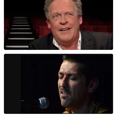
431+
reviews
BEKIJKEN
Bert Visscher
1655+
reviews
BEKIJKEN