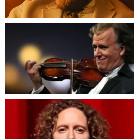
Teddy Swims
406
laatste 30 minuten
BESTEL NU
Andre Rieu
392
laatste 30 minuten
BESTEL NU