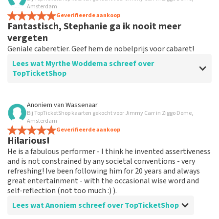
Toppie
Amsterdam
Toppie
Geverifieerde aankoop
Fantastisch, Stephanie ga ik nooit meer
vergeten
Geniale caberetier. Geef hem de nobelprijs voor cabaret!
Lees wat Myrthe Woddema schreef over
TopTicketShop
Beoordeling van Myrthe Woddema over
TopTicketShop
Anoniem
van
Wassenaar
Bij TopTicketShop kaarten gekocht voor Jimmy Carr in Ziggo Dome,
Goede communicatie
Amsterdam
Geverifieerde aankoop
Hilarious!
He is a fabulous performer - I think he invented assertiveness
and is not constrained by any societal conventions - very
refreshing! Ive been following him for 20 years and always
great entertainment - with the occasional wise word and
self-reflection (not too much :) ).
Lees wat Anoniem schreef over TopTicketShop