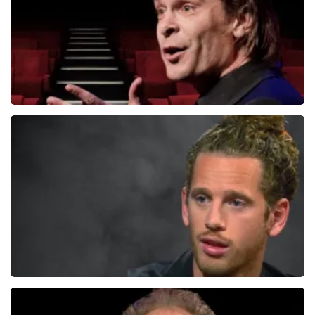
BEKIJKEN
Hans Teeuwen
276+
reviews
BEKIJKEN
Patrick Laureij