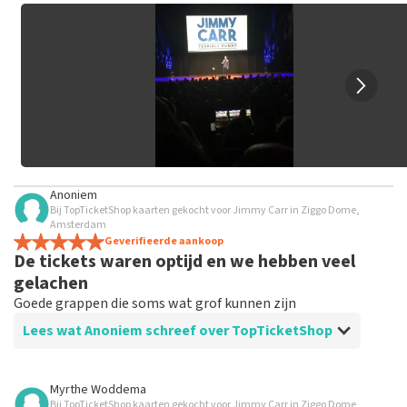
grof taalgebruik en/of onwaarheden worden niet geplaatst.
Het kan enkele weken duren voordat een review wordt
geplaatst.
Anoniem
Bij TopTicketShop kaarten gekocht voor Jimmy Carr in Ziggo Dome,
Amsterdam
Geverifieerde aankoop
De tickets waren optijd en we hebben veel
gelachen
Goede grappen die soms wat grof kunnen zijn
Lees wat Anoniem schreef over TopTicketShop
Beoordeling van Anoniem over
TopTicketShop
Myrthe Woddema
Bij TopTicketShop kaarten gekocht voor Jimmy Carr in Ziggo Dome,