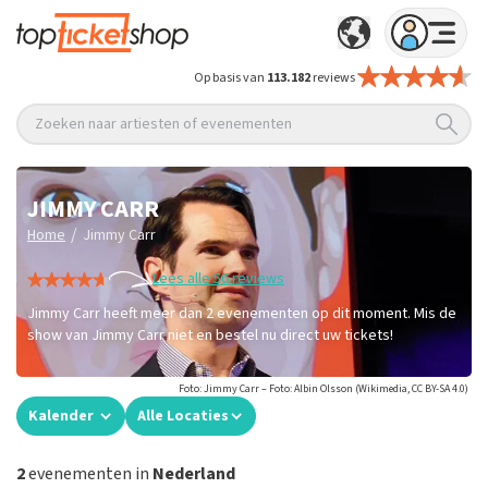
Op basis van
113.182
reviews
Zoeken naar artiesten of evenementen
JIMMY CARR
/
Home
Jimmy Carr
Lees alle 56 reviews
Jimmy Carr heeft meer dan 2 evenementen op dit moment. Mis de
show van Jimmy Carr niet en bestel nu direct uw tickets!
Foto: Jimmy Carr – Foto: Albin Olsson (Wikimedia, CC BY-SA 4.0)
Kalender
Alle Locaties
2
evenementen in
Nederland