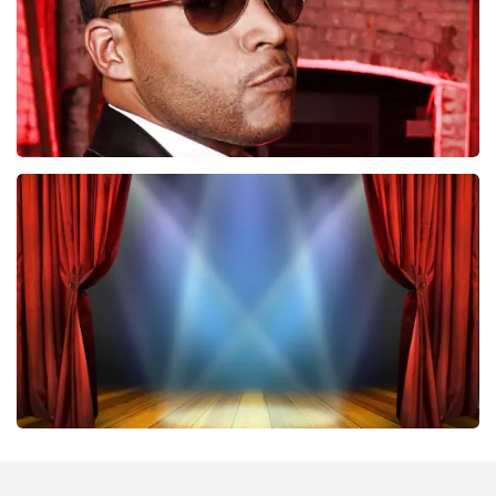
Don Omar
224
laatste 30 minuten
BESTEL NU
40 45 De Musical
202
laatste 30 minuten