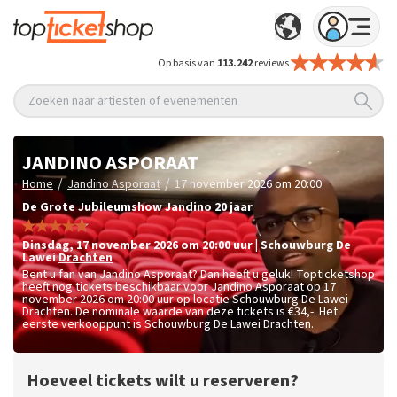
Op basis van
113.242
reviews
Zoeken naar artiesten of evenementen
JANDINO ASPORAAT
/
/
Home
Jandino Asporaat
17 november 2026 om 20:00
De Grote Jubileumshow Jandino 20 jaar
dinsdag
,
17 november 2026 om 20:00
uur
|
Schouwburg De
Lawei
Drachten
Bent u fan van Jandino Asporaat? Dan heeft u geluk! Topticketshop
heeft nog tickets beschikbaar voor Jandino Asporaat op 17
november 2026 om 20:00 uur op locatie Schouwburg De Lawei
Drachten. De nominale waarde van deze tickets is
€34,-
. Het
eerste verkooppunt is Schouwburg De Lawei Drachten.
Hoeveel tickets wilt u reserveren?