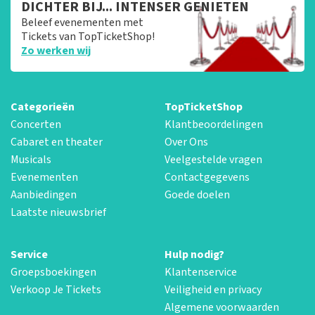
DICHTER BIJ... INTENSER GENIETEN
Beleef evenementen met
Tickets van TopTicketShop!
Zo werken wij
Categorieën
TopTicketShop
Concerten
Klantbeoordelingen
Cabaret en theater
Over Ons
Musicals
Veelgestelde vragen
Evenementen
Contactgegevens
Aanbiedingen
Goede doelen
Laatste nieuwsbrief
Service
Hulp nodig?
Groepsboekingen
Klantenservice
Verkoop Je Tickets
Veiligheid en privacy
Algemene voorwaarden