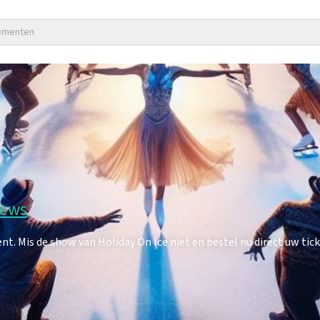
nementen
iews
. Mis de show van Holiday On Ice niet en bestel nu direct uw tick