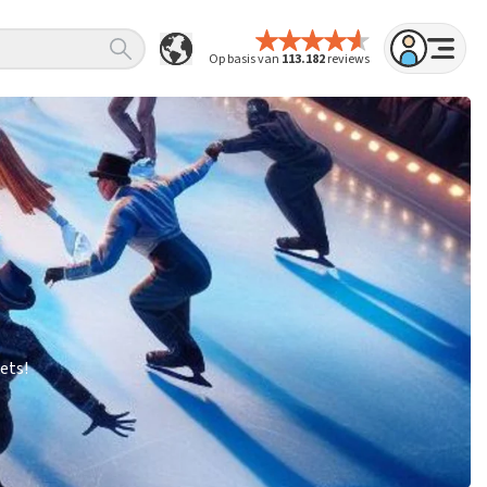
Op basis van
113.182
reviews
ets!