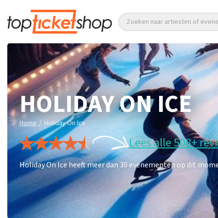
Zoeken naar artiesten of eve
HOLIDAY ON ICE
/
Home
Holiday On Ice
Lees alle 508+ rev
Holiday On Ice heeft meer dan 30 evenementen op dit moment