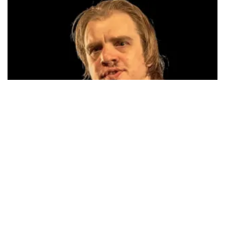
Jandino Asporaat
499+
reviews
BEKIJKEN
Jan Jaap Van Der Wal
49
reviews
BEKIJKEN