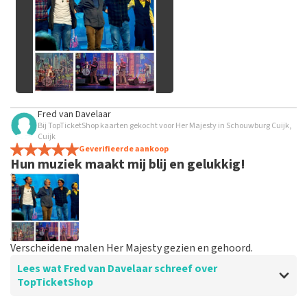
geplaatst.
Alle afbeeldingen van klanten
Fred van Davelaar
bekijken
Bij TopTicketShop kaarten gekocht voor Her Majesty in Schouwburg Cuijk,
Cuijk
Geverifieerde aankoop
Hun muziek maakt mij blij en gelukkig!
Verscheidene malen Her Majesty gezien en gehoord.
Lees wat Fred van Davelaar schreef over
TopTicketShop