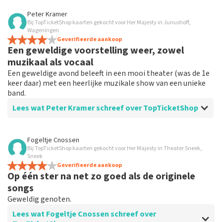
Beoordeling van Fred van Davelaar over
TopTicketShop
Peter Kramer
Bij TopTicketShop kaarten gekocht voor Her Majesty in Junushoff,
Goed
Wageningen
Geverifieerde aankoop
Een geweldige voorstelling weer, zowel
muzikaal als vocaal
Een geweldige avond beleeft in een mooi theater (was de 1e
keer daar) met een heerlijke muzikale show van een unieke
band.
Lees wat Peter Kramer schreef over TopTicketShop
Beoordeling van Peter Kramer over
TopTicketShop
Fogeltje Cnossen
Bij TopTicketShop kaarten gekocht voor Her Majesty in Theater Sneek,
Prima
Sneek
Makkelijk reserveren van tickets en prima geregeld zo.
Geverifieerde aankoop
Op één ster na net zo goed als de originele
songs
Geweldig genoten.
Lees wat Fogeltje Cnossen schreef over