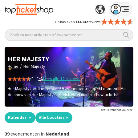
Op basis van
113.242
reviews
Zoeken naar artiesten of evenementen
HER MAJESTY
/
Home
Her Majesty
Lees alle 12 reviews
Her Majesty heeft meer dan 39 evenementen op dit moment. Mis
de show van Her Majesty niet en bestel nu direct uw tickets!
Foto: Screenshot youtube
Kalender
Alle Locaties
39
evenementen in
Nederland