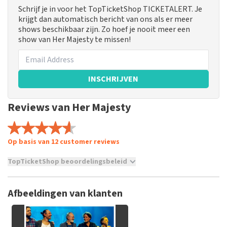
Schrijf je in voor het TopTicketShop TICKETALERT. Je
krijgt dan automatisch bericht van ons als er meer
shows beschikbaar zijn. Zo hoef je nooit meer een
show van Her Majesty te missen!
INSCHRIJVEN
Reviews van Her Majesty
Op basis van 12 customer reviews
TopTicketShop beoordelingsbeleid
TopTicketShop verzamelt reviews van echte klanten. Het is
niet mogelijk om een review achter te laten als je geen
Afbeeldingen van klanten
tickets hebt aangeschaft bij TopTicketShop. Reviews met
grof taalgebruik en/of onwaarheden worden niet geplaatst.
Het kan enkele weken duren voordat een review wordt