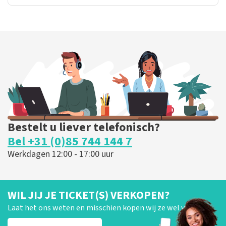
Bestelt u liever telefonisch?
Bel +31 (0)85 744 144 7
Werkdagen 12:00 - 17:00 uur
WIL JIJ JE TICKET(S) VERKOPEN?
Laat het ons weten en misschien kopen wij ze wel van je!