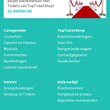
Beleef evenementen met
Tickets van TopTicketShop!
Zo werken wij
Categorieën
TopTicketShop
Concerten
Klantbeoordelingen
Cabaret en theater
Over Ons
Musicals
Veelgestelde vragen
Evenementen
Contactgegevens
Aanbiedingen
Goede doelen
Laatste nieuwsbrief
Service
Hulp nodig?
Groepsboekingen
Klantenservice
Verkoop Je Tickets
Veiligheid en privacy
Algemene voorwaarden