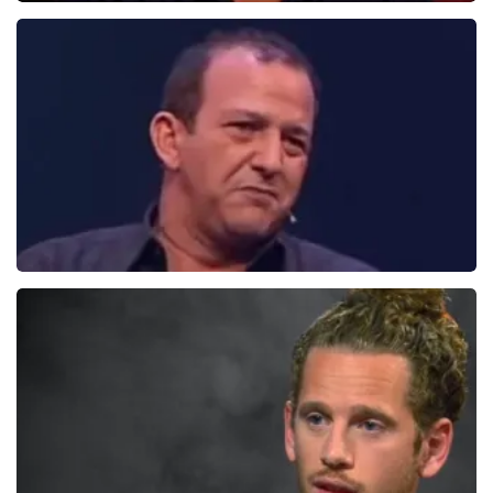
Daniel Arends
876+
reviews
BEKIJKEN
Najib en Roue
0
reviews
BEKIJKEN