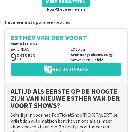
MEER RESULTATEN
Nog
42
evenementen
1 evenement
op andere locaties
ESTHER VAN DER VOORT
Mama is Boos
ZATERDAG
20:15
uur
9
Arenbergschouwburg
OKTOBER
2027
Antwerpen
,
België
BEKIJK TICKETS
ALTIJD ALS EERSTE OP DE HOOGTE
ZIJN VAN NIEUWE ESTHER VAN DER
VOORT SHOWS?
Schrijf je in voor het TopTicketShop TICKETALERT. Je
krijgt dan automatisch bericht van ons als er meer
shows beschikbaar zijn. Zo hoef je nooit meer een