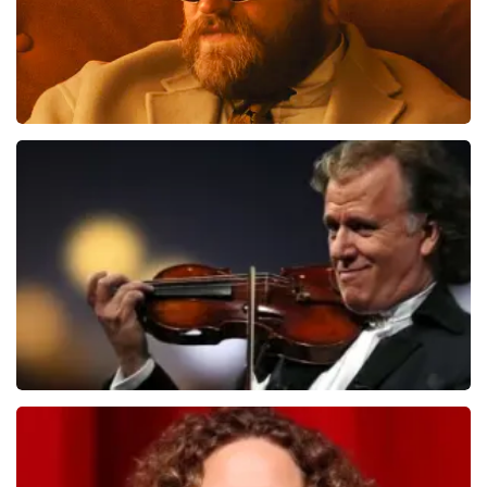
Teddy Swims
876
laatste 30 minuten
BESTEL NU
Andre Rieu
859
laatste 30 minuten