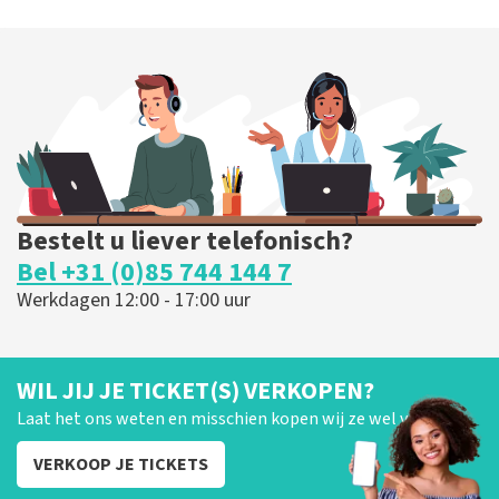
Blof
435
laatste 30 minuten
BESTEL NU
Bestelt u liever telefonisch?
Bel +31 (0)85 744 144 7
Werkdagen 12:00 - 17:00 uur
WIL JIJ JE TICKET(S) VERKOPEN?
Laat het ons weten en misschien kopen wij ze wel van je!
VERKOOP JE TICKETS