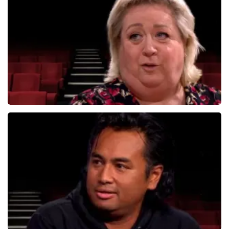
834+
reviews
BEKIJKEN
Christel De Laat
1153+
reviews
BEKIJKEN