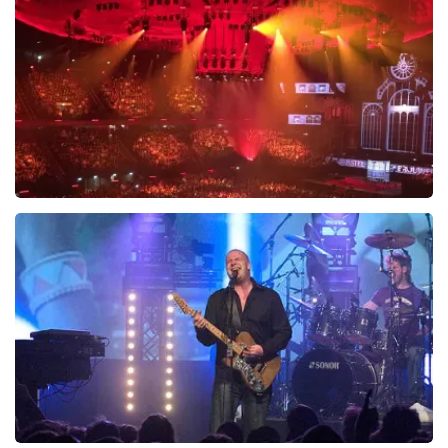
489
laatste 30 minuten
BESTEL NU
Vrienden Van Amstel Live
438
laatste 30 minuten
BESTEL NU