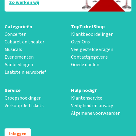
Zo werken wij
Categorieën
TopTicketShop
Concerten
Klantbeoordelingen
Cabaret en theater
Over Ons
Musicals
Veelgestelde vragen
Evenementen
Contactgegevens
Aanbiedingen
Goede doelen
Laatste nieuwsbrief
Service
Hulp nodig?
Groepsboekingen
Klantenservice
Verkoop Je Tickets
Veiligheid en privacy
Algemene voorwaarden
Inloggen