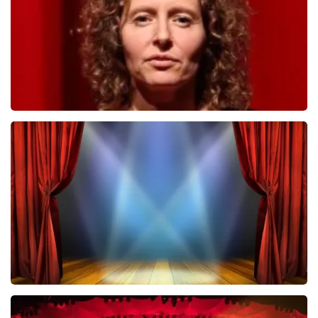
BESTEL NU
Esther van der Voort
742
laatste 30 minuten
BESTEL NU
40 45 De Musical