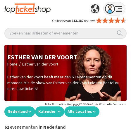
Op basis van
113.182
reviews
Zoeken naar artiesten of evenementen
ESTHER VAN DER VOORT
/
Home
Esther van der Voort
Esther van der Voort heeft meer dan 63 evenementen op dit
moment. Mis de show van Esther van der Voort niet en bestel nu
direct uw tickets!
Foto: Attribution: Grappige, CC BY-SA 4.0, via Wikimedia Commons
Nederland
Kalender
Alle Locaties
62
evenementen in
Nederland