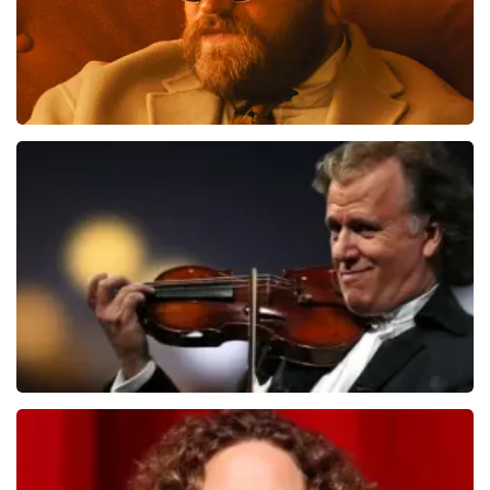
Teddy Swims
510
laatste 30 minuten
BESTEL NU
Andre Rieu
503
laatste 30 minuten