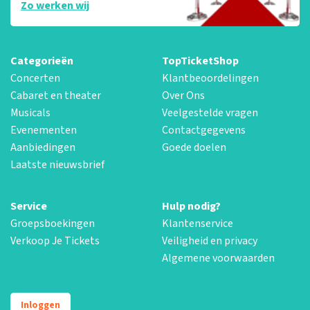
Zo werken wij
Categorieën
TopTicketShop
Concerten
Klantbeoordelingen
Cabaret en theater
Over Ons
Musicals
Veelgestelde vragen
Evenementen
Contactgegevens
Aanbiedingen
Goede doelen
Laatste nieuwsbrief
Service
Hulp nodig?
Groepsboekingen
Klantenservice
Verkoop Je Tickets
Veiligheid en privacy
Algemene voorwaarden
Inloggen