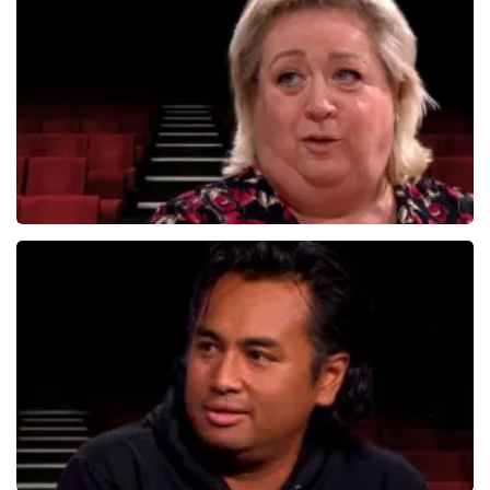
834+
reviews
BEKIJKEN
Christel De Laat
1153+
reviews
BEKIJKEN