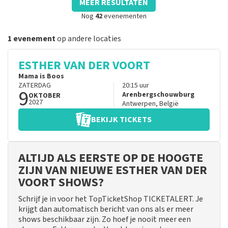
MEER RESULTATEN
Nog
42
evenementen
1 evenement
op andere locaties
ESTHER VAN DER VOORT
Mama is Boos
ZATERDAG
20:15
uur
9
Arenbergschouwburg
OKTOBER
2027
Antwerpen
,
België
BEKIJK TICKETS
ALTIJD ALS EERSTE OP DE HOOGTE
ZIJN VAN NIEUWE ESTHER VAN DER
VOORT SHOWS?
Schrijf je in voor het TopTicketShop TICKETALERT. Je
krijgt dan automatisch bericht van ons als er meer
shows beschikbaar zijn. Zo hoef je nooit meer een