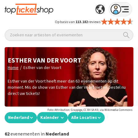
Op basis van
113.182
reviews
Zoeken naar artiesten of evenementen
ESTHER VAN DER VOORT
/
Home
Esther van der Voort
Esther van der Voort heeft meer dan 63 evenementen op dit
moment. Mis de show van Esther van der Voort niet en bestel nu
direct uw tickets!
Foto: Attribution: Grappige, CC BY-SA 4.0, via Wikimedia Commons
Nederland
Kalender
Alle Locaties
62
evenementen in
Nederland