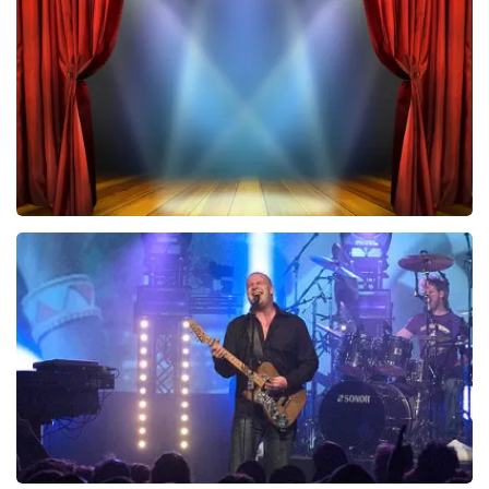
423
laatste 30 minuten
BESTEL NU
40 45 De Musical
290
laatste 30 minuten
BESTEL NU