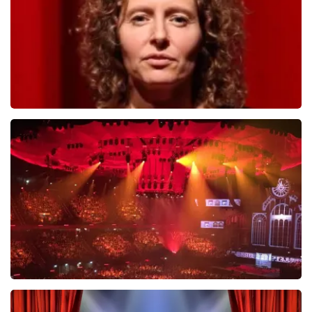
BESTEL NU
Esther van der Voort
488
laatste 30 minuten
BESTEL NU
Vrienden Van Amstel Live