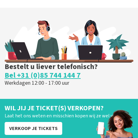
Blof
255
laatste 30 minuten
BESTEL NU
Bestelt u liever telefonisch?
Bel +31 (0)85 744 144 7
Werkdagen 12:00 - 17:00 uur
WIL JIJ JE TICKET(S) VERKOPEN?
Laat het ons weten en misschien kopen wij ze wel van je!
VERKOOP JE TICKETS