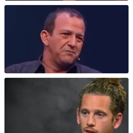
Daniel Arends
876+
reviews
BEKIJKEN
Najib en Roue
0
reviews
BEKIJKEN