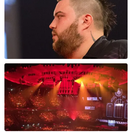
15
reviews
BEKIJKEN
PDC Darts
145+
reviews
BEKIJKEN