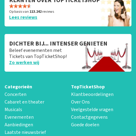
KLANTEN OVER TOPTICKETSHOP
Op basis van
113.242
reviews
Lees reviews
DICHTER BIJ... INTENSER GENIETEN
Beleef evenementen met
Tickets van TopTicketShop!
Zo werken wij
Categorieën
TopTicketShop
Concerten
Klantbeoordelingen
Cabaret en theater
Over Ons
Musicals
Veelgestelde vragen
Evenementen
Contactgegevens
Aanbiedingen
Goede doelen
Laatste nieuwsbrief