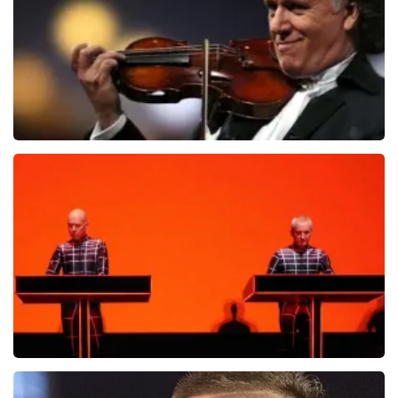
Andre Rieu
5618+
reviews
BEKIJKEN
Kraftwerk