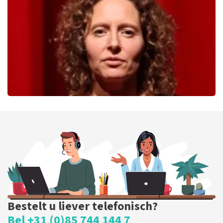
233
laatste 30 minuten
BESTEL NU
Esther van der Voort
226
laatste 30 minuten
BESTEL NU
Bestelt u liever telefonisch?
Bel +31 (0)85 744 144 7