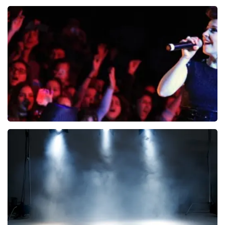
Vrienden Van Amstel Live
1252+
reviews
BEKIJKEN
Fatma Turgut
0
reviews
BEKIJKEN