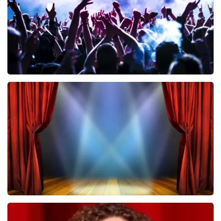
BESTEL NU
Megadeth
322
laatste 30 minuten
BESTEL NU
40 45 De Musical