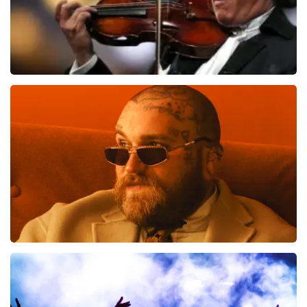
Andre Rieu
514
laatste 30 minuten
BESTEL NU
Teddy Swims
461
laatste 30 minuten