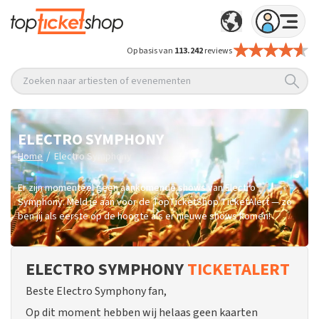
Op basis van
113.242
reviews
Zoeken naar artiesten of evenementen
ELECTRO SYMPHONY
/
Home
Electro Symphony
Er zijn momenteel geen aankomende shows van Electro
Symphony. Meld je aan voor de TopTicketShop TicketAlert — zo
ben jij als eerste op de hoogte als er nieuwe shows komen!
ELECTRO SYMPHONY
TICKETALERT
Beste Electro Symphony fan,
Op dit moment hebben wij helaas geen kaarten