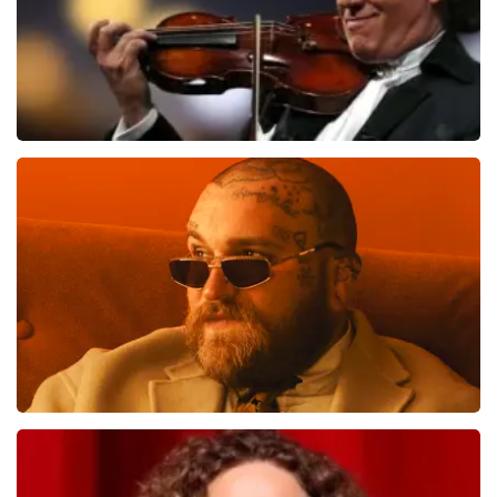
Andre Rieu
866
laatste 30 minuten
BESTEL NU
Teddy Swims
823
laatste 30 minuten