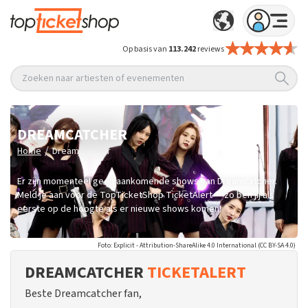
Op basis van
113.242
reviews
Zoeken naar artiesten of evenementen
DREAMCATCHER
/
Home
Dreamcatcher
Er zijn momenteel geen aankomende shows van Dreamcatcher.
Meld je aan voor de TopTicketShop TicketAlert — zo ben jij als
eerste op de hoogte als er nieuwe shows komen!
Foto: Explicit - Attribution-ShareAlike 4.0 International (CC BY-SA 4.0)
DREAMCATCHER
TICKETALERT
Beste Dreamcatcher fan,