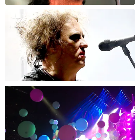
Green Day
93
reviews
BEKIJKEN
The Cure
77
reviews
BEKIJKEN