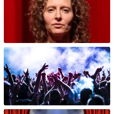
BESTEL NU
Esther van der Voort
499
laatste 30 minuten
BESTEL NU
Megadeth