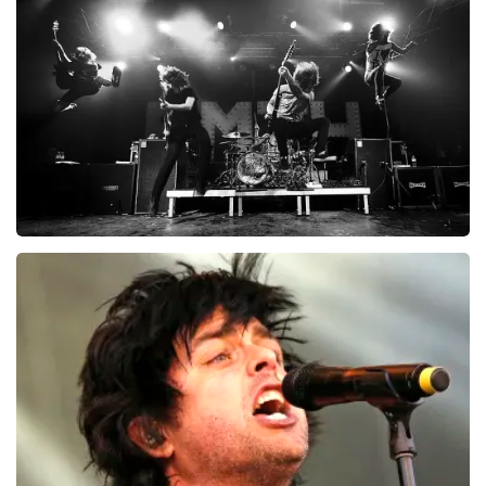
Musketiers
23
reviews
BEKIJKEN
Bring Me The Horizon
6
reviews
BEKIJKEN