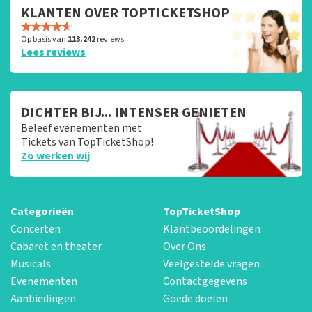
KLANTEN OVER TOPTICKETSHOP
Op basis van
113.242
reviews
Lees reviews
DICHTER BIJ... INTENSER GENIETEN
Beleef evenementen met
Tickets van TopTicketShop!
Zo werken wij
Categorieën
TopTicketShop
Concerten
Klantbeoordelingen
Cabaret en theater
Over Ons
Musicals
Veelgestelde vragen
Evenementen
Contactgegevens
Aanbiedingen
Goede doelen