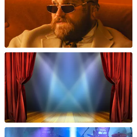
BESTEL NU
Teddy Swims
433
laatste 30 minuten
BESTEL NU
40 45 De Musical