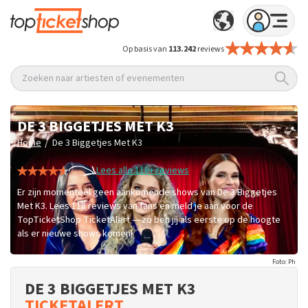
Op basis van
113.242
reviews
Zoeken naar artiesten of evenementen
DE 3 BIGGETJES MET K3
/
Home
De 3 Biggetjes Met K3
Lees alle 118+ reviews
Er zijn momenteel geen aankomende shows van De 3 Biggetjes
Met K3. Lees 118 reviews van fans en meld je aan voor de
TopTicketShop TicketAlert — zo ben jij als eerste op de hoogte
als er nieuwe shows komen!
Foto: Ph
DE 3 BIGGETJES MET K3
TICKETALERT