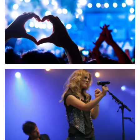
K3
2567+
reviews
BEKIJKEN