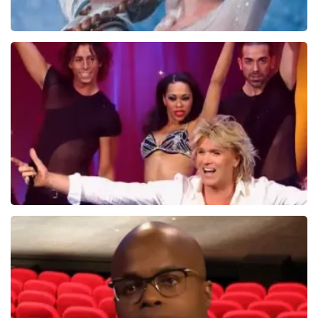
Frozen De Musical
67
reviews
BEKIJKEN
Hans Klok
314+
reviews
BEKIJKEN