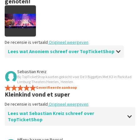
genoten!
De recensie is vertaald
Origineel weergeven
Lees wat Anoniem schreef over TopTicketShop
Beoordeling van Anoniem over
TopTicketShop
Sebastian Kreiz
Bij TopTicketShop kaarten gekocht voor De 3 Biggetjes Met K3 in Parkstad
Keurig in orde, zo kun je toch nog ergens
Limburg Theaters Heerlen, Heerlen
heen terwijl het al lang uitverkocht is.
Geverifieerde aankoop
Kleinkind vond et super
De recensie is vertaald
Origineel weergeven
De recensie is vertaald
Origineel weergeven
Lees wat Sebastian Kreiz schreef over
TopTicketShop
Beoordeling van Sebastian Kreiz over
TopTicketShop