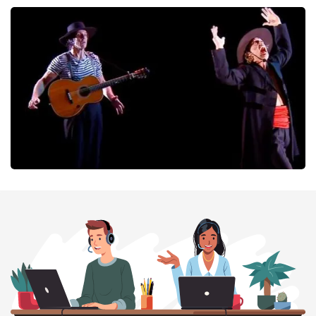
Megadeth
166
laatste 30 minuten
BESTEL NU
Ashton Brothers
127
laatste 30 minuten
BESTEL NU