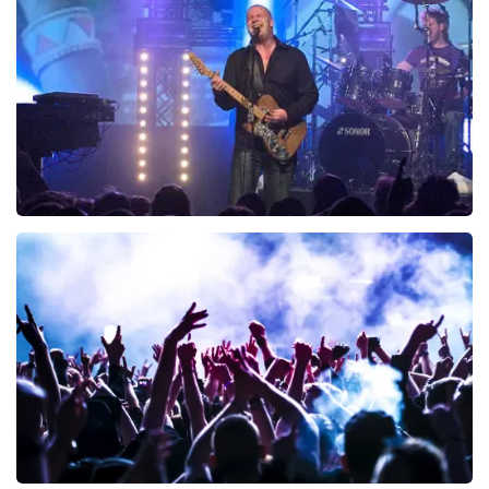
243
laatste 30 minuten
BESTEL NU
Blof
222
laatste 30 minuten
BESTEL NU