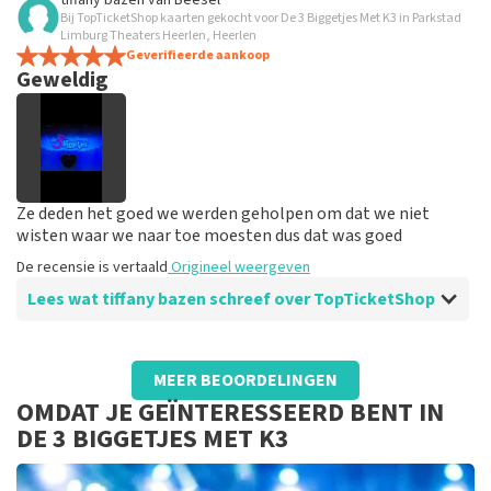
tiffany bazen
van
Beesel
Bij TopTicketShop kaarten gekocht voor De 3 Biggetjes Met K3 in Parkstad
Good
Limburg Theaters Heerlen, Heerlen
De recensie is vertaald
Geverifieerde aankoop
Origineel weergeven
Geweldig
Ze deden het goed we werden geholpen om dat we niet
wisten waar we naar toe moesten dus dat was goed
De recensie is vertaald
Origineel weergeven
Lees wat tiffany bazen schreef over TopTicketShop
Beoordeling van tiffany bazen over
TopTicketShop
MEER BEOORDELINGEN
Ze geven alles goed aan
OMDAT JE GEÏNTERESSEERD BENT IN
Op de site staat alles goed aangegeven
DE 3 BIGGETJES MET K3
De recensie is vertaald
Origineel weergeven