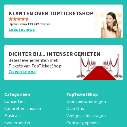
KLANTEN OVER TOPTICKETSHOP
Op basis van
113.242
reviews
Lees reviews
DICHTER BIJ... INTENSER GENIETEN
Beleef evenementen met
Tickets van TopTicketShop!
Zo werken wij
Categorieën
TopTicketShop
Concerten
Klantbeoordelingen
Cabaret en theater
Over Ons
Musicals
Veelgestelde vragen
Evenementen
Contactgegevens