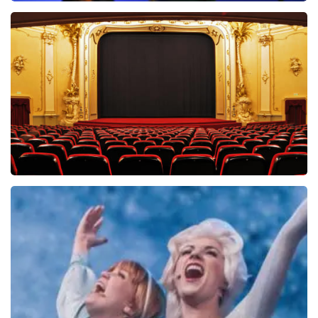
Ilse DeLange
274+
reviews
BEKIJKEN
Saturday Night Fever
60
reviews
BEKIJKEN