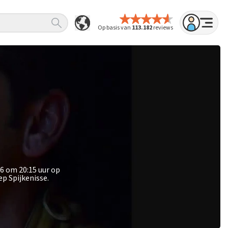
Op basis van
113.182
reviews
6 om 20:15 uur op
p Spijkenisse.