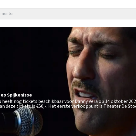
nementen
oep
Spijkenisse
p heeft nog tickets beschikbaar voor Danny Vera op 14 oktober 202
an deze tickets is
€50,-
. Het eerste verkooppunt is Theater De Stoe