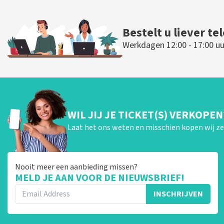
Bestelt u liever te
Werkdagen 12:00 - 17:00 uu
WIL JIJ JE TICKET(S) VERKOPEN
Laat het ons weten en misschien kopen wij ze 
Nooit meer een aanbieding missen?
MELD JE AAN VOOR DE NIEUWSBRIEF!
INSCHRIJVEN