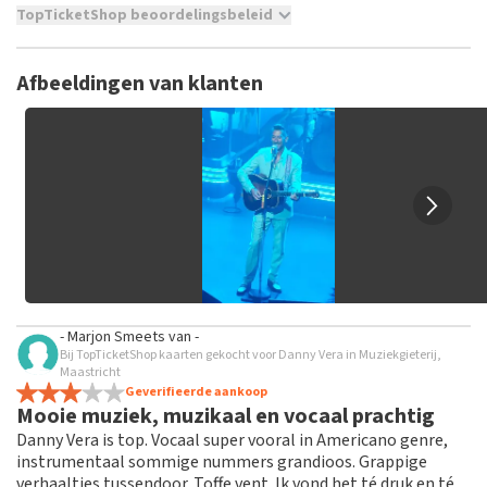
TopTicketShop beoordelingsbeleid
TopTicketShop verzamelt reviews van echte klanten. Het is
niet mogelijk om een review achter te laten als je geen
Afbeeldingen van klanten
tickets hebt aangeschaft bij TopTicketShop. Reviews met
grof taalgebruik en/of onwaarheden worden niet geplaatst.
Het kan enkele weken duren voordat een review wordt
geplaatst.
- Marjon Smeets
van
-
Bij TopTicketShop kaarten gekocht voor Danny Vera in Muziekgieterij,
Maastricht
Geverifieerde aankoop
Mooie muziek, muzikaal en vocaal prachtig
Danny Vera is top. Vocaal super vooral in Americano genre,
instrumentaal sommige nummers grandioos. Grappige
verhaaltjes tussendoor. Toffe vent. Ik vond het té druk en té