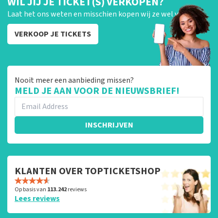
WIL JIJ JE TICKET(S) VERKOPEN?
Laat het ons weten en misschien kopen wij ze wel van je!
VERKOOP JE TICKETS
Nooit meer een aanbieding missen?
MELD JE AAN VOOR DE NIEUWSBRIEF!
INSCHRIJVEN
KLANTEN OVER TOPTICKETSHOP
Op basis van
113.242
reviews
Lees reviews