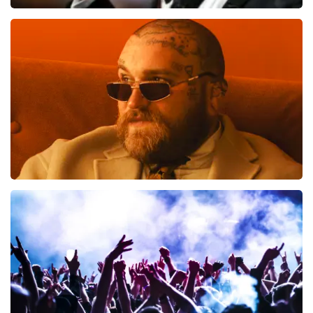
Andre Rieu
514
laatste 30 minuten
BESTEL NU
Teddy Swims
461
laatste 30 minuten
BESTEL NU