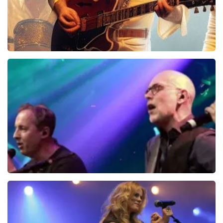
Bee Gees Forever
845+
reviews
BEKIJKEN
Edwin Evers Band
729+
reviews
BEKIJKEN