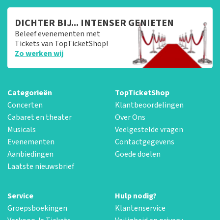
DICHTER BIJ... INTENSER GENIETEN
Beleef evenementen met
Tickets van TopTicketShop!
Zo werken wij
Categorieën
TopTicketShop
Concerten
Klantbeoordelingen
Cabaret en theater
Over Ons
Musicals
Veelgestelde vragen
Evenementen
Contactgegevens
Aanbiedingen
Goede doelen
Laatste nieuwsbrief
Service
Hulp nodig?
Groepsboekingen
Klantenservice