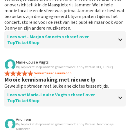
onoverzichtelijk in de Maasgieterij. Jammer. Wel n hele
mooie locatie en de sfeer was prima. Jammer dat er best wat
bezoekers zijn die ongegeneerd blijven praten tijdens het
concert, storend voor de rest van het publiek maar ook voor
Danny en zijn andere muzikanten.
Lees wat - Marjon Smeets schreef over
TopTicketShop
Beoordeling van - Marjon Smeets over
TopTicketShop
Marie-Louise Vugts
Bij TopTicketShop kaarten gekocht voor Danny Vera in 013, Tilburg
Erg laat met de tickets
Geverifieerde aankoop
Ik kreeg.pas de dag voor het concert de tickets.
Mooie kennismaking met nieuwe lp
Geweldig optreden met leuke anekdotes tussentijds.
Lees wat Marie-Louise Vugts schreef over
TopTicketShop
Beoordeling van Marie-Louise Vugts over
TopTicketShop
Anoniem
Bij TopTicketShop kaarten gekocht voor Danny Vera in Doornroosje,
Bijzonder
Nijmegen