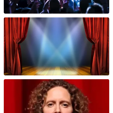
Megadeth
322
laatste 30 minuten
BESTEL NU
40 45 De Musical
233
laatste 30 minuten
BESTEL NU