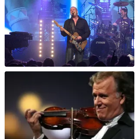
2588+
reviews
BEKIJKEN
Blof
821
laatste 30 minuten
BESTEL NU