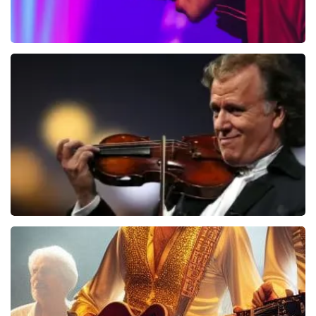
Bouke And The Elvis Matters Band
961+
reviews
BEKIJKEN
Andre Rieu
5618+
reviews
BEKIJKEN