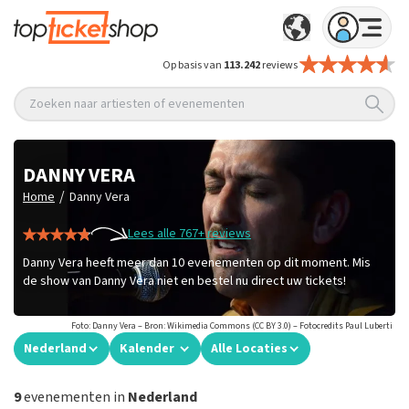
Op basis van
113.242
reviews
Zoeken naar artiesten of evenementen
DANNY VERA
/
Home
Danny Vera
Lees alle 767+ reviews
Danny Vera heeft meer dan 10 evenementen op dit moment. Mis
de show van Danny Vera niet en bestel nu direct uw tickets!
Foto: Danny Vera – Bron: Wikimedia Commons (CC BY 3.0) – Fotocredits Paul Luberti
Nederland
Kalender
Alle Locaties
9
evenementen in
Nederland