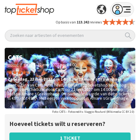
Op basis van
113.242
reviews
Zoeken naar artiesten of evenementen
CATS
/
/
Home
Cats
22 mei 2027 om 14:00
zaterdag
,
22 mei 2027 om 14:00
uur
|
Amare
sGravenhage
Bent u fan van Cats? Dan heeft u geluk! Topticketshop heeft nog
tickets beschikbaar voor Cats op 22 mei 2027 om 14:00 uur op
locatie Amare sGravenhage. De nominale waarde van deze tickets
is
€59,- tot €89,-
. Het eerste verkooppunt is Amare sGravenhage.
Foto: CATS – Fotocredits: Viaggio Routard (WIkimedia CC BY 2.0)
Hoeveel tickets wilt u reserveren?
1 TICKET