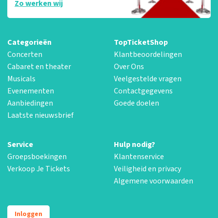
Zo werken wij
Categorieën
TopTicketShop
Concerten
Klantbeoordelingen
Cabaret en theater
Over Ons
Musicals
Veelgestelde vragen
Evenementen
Contactgegevens
Aanbiedingen
Goede doelen
Laatste nieuwsbrief
Service
Hulp nodig?
Groepsboekingen
Klantenservice
Verkoop Je Tickets
Veiligheid en privacy
Algemene voorwaarden
Inloggen