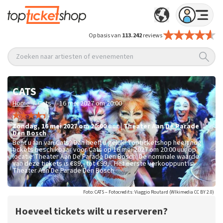
Op basis van
113.242
reviews
Zoeken naar artiesten of evenementen
CATS
/
/
Home
Cats
16 mei 2027 om 20:00
zondag
,
16 mei 2027 om 20:00
uur
|
Theater Aan De Parade
Den Bosch
Bent u fan van Cats? Dan heeft u geluk! Topticketshop heeft nog
tickets beschikbaar voor Cats op 16 mei 2027 om 20:00 uur op
locatie Theater Aan De Parade Den Bosch. De nominale waarde
van deze tickets is
€89,- tot €99,-
. Het eerste verkooppunt is
Theater Aan De Parade Den Bosch.
Foto: CATS – Fotocredits: Viaggio Routard (WIkimedia CC BY 2.0)
Hoeveel tickets wilt u reserveren?