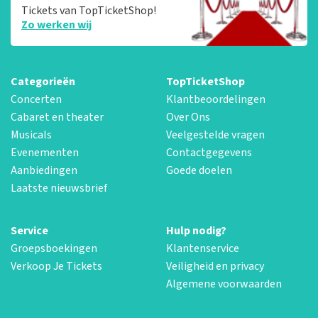
Tickets van TopTicketShop!
Zo werken wij
Categorieën
TopTicketShop
Concerten
Klantbeoordelingen
Cabaret en theater
Over Ons
Musicals
Veelgestelde vragen
Evenementen
Contactgegevens
Aanbiedingen
Goede doelen
Laatste nieuwsbrief
Service
Hulp nodig?
Groepsboekingen
Klantenservice
Verkoop Je Tickets
Veiligheid en privacy
Algemene voorwaarden