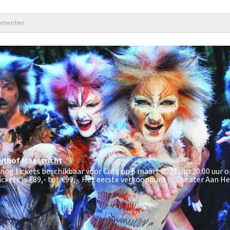
nementen
ijthof
Maastricht
 nog tickets beschikbaar voor Cats op 6 maart 2027 om 20:00 uur o
ickets is
€89,- tot €99,-
. Het eerste verkooppunt is Theater Aan Het