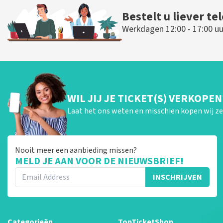
Bestelt u liever te
Werkdagen 12:00 - 17:00 uu
WIL JIJ JE TICKET(S) VERKOPEN
Laat het ons weten en misschien kopen wij ze 
Nooit meer een aanbieding missen?
MELD JE AAN VOOR DE NIEUWSBRIEF!
INSCHRIJVEN
Categorieën
TopTicketShop