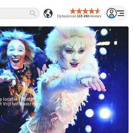
Op basis van
113.242
reviews
p locatie Theater
 Vrijthof Maastricht.