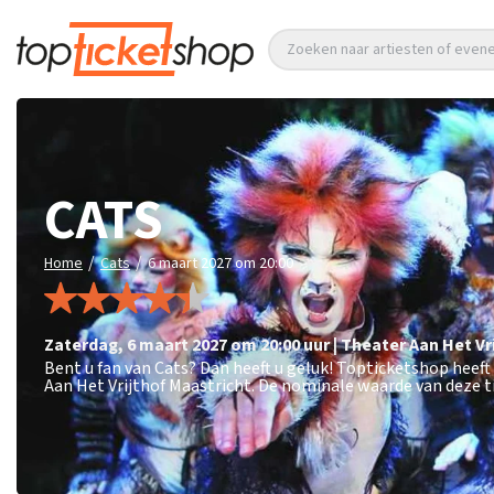
Zoeken naar artiesten of eve
CATS
/
/
Home
Cats
6 maart 2027 om 20:00
zaterdag
,
6 maart 2027 om 20:00
uur
|
Theater Aan Het Vr
Bent u fan van Cats? Dan heeft u geluk! Topticketshop heeft
Aan Het Vrijthof Maastricht. De nominale waarde van deze t