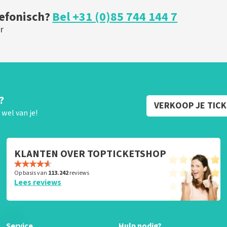
lefonisch?
Bel +31 (0)85 744 144 7
r
?
VERKOOP JE TIC
wel van je!
KLANTEN OVER TOPTICKETSHOP
Op basis van
113.242
reviews
Lees reviews
Service
Hulp nodig?