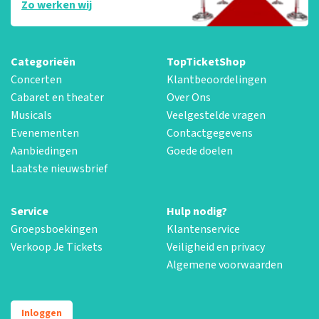
Zo werken wij
Categorieën
TopTicketShop
Concerten
Klantbeoordelingen
Cabaret en theater
Over Ons
Musicals
Veelgestelde vragen
Evenementen
Contactgegevens
Aanbiedingen
Goede doelen
Laatste nieuwsbrief
Service
Hulp nodig?
Groepsboekingen
Klantenservice
Verkoop Je Tickets
Veiligheid en privacy
Algemene voorwaarden
Inloggen