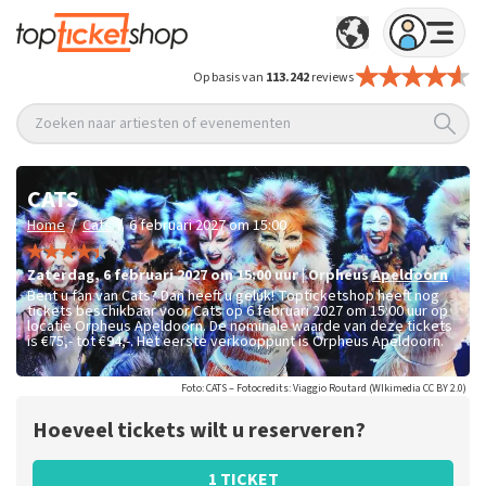
Op basis van
113.242
reviews
Zoeken naar artiesten of evenementen
CATS
/
/
Home
Cats
6 februari 2027 om 15:00
zaterdag
,
6 februari 2027 om 15:00
uur
|
Orpheus
Apeldoorn
Bent u fan van Cats? Dan heeft u geluk! Topticketshop heeft nog
tickets beschikbaar voor Cats op 6 februari 2027 om 15:00 uur op
locatie Orpheus Apeldoorn. De nominale waarde van deze tickets
is
€75,- tot €94,-
. Het eerste verkooppunt is Orpheus Apeldoorn.
Foto: CATS – Fotocredits: Viaggio Routard (WIkimedia CC BY 2.0)
Hoeveel tickets wilt u reserveren?
1 TICKET