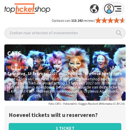
Op basis van
113.242
reviews
Zoeken naar artiesten of evenementen
CATS
/
/
Home
Cats
13 februari 2027 om 20:00
zaterdag
,
13 februari 2027 om 20:00
uur
|
Orpheus
Apeldoorn
Bent u fan van Cats? Dan heeft u geluk! Topticketshop heeft nog
tickets beschikbaar voor Cats op 13 februari 2027 om 20:00 uur op
locatie Orpheus Apeldoorn. De nominale waarde van deze tickets
is
€75,- tot €99,-
. Het eerste verkooppunt is Orpheus Apeldoorn.
Foto: CATS – Fotocredits: Viaggio Routard (WIkimedia CC BY 2.0)
Hoeveel tickets wilt u reserveren?
1 TICKET