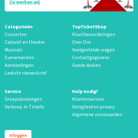
Zo werken wij
Categorieën
TopTicketShop
Concerten
Klantbeoordelingen
Cabaret en theater
Over Ons
Musicals
Veelgestelde vragen
Evenementen
Contactgegevens
Aanbiedingen
Goede doelen
Laatste nieuwsbrief
Service
Hulp nodig?
Groepsboekingen
Klantenservice
Verkoop Je Tickets
Veiligheid en privacy
Algemene voorwaarden
Inloggen