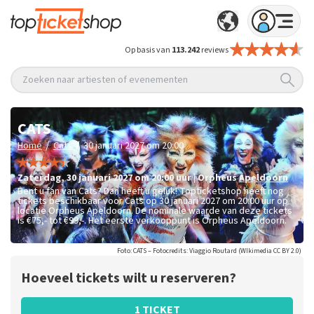
Op basis van
113.242
reviews
Zoeken naar artiesten of evenementen
CATS
/
/
Home
Cats
30 januari 2027 om 20:00
zaterdag
,
30 januari 2027 om 20:00
uur
|
Orpheus
Apeldoorn
Bent u fan van Cats? Dan heeft u geluk! Topticketshop heeft nog
tickets beschikbaar voor Cats op 30 januari 2027 om 20:00 uur op
locatie Orpheus Apeldoorn. De nominale waarde van deze tickets
is
€75,- tot €99,-
. Het eerste verkooppunt is Orpheus Apeldoorn.
Foto: CATS – Fotocredits: Viaggio Routard (WIkimedia CC BY 2.0)
Hoeveel tickets wilt u reserveren?
1 TICKET