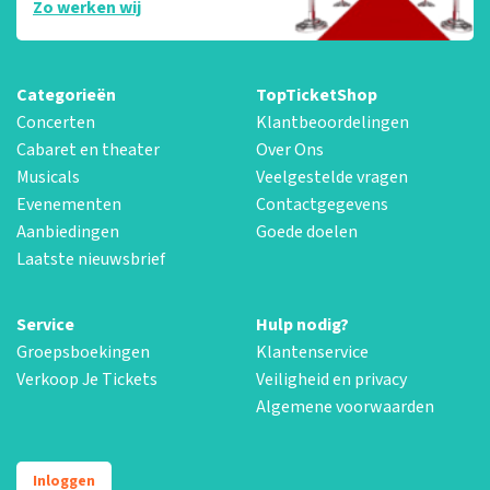
Zo werken wij
Categorieën
TopTicketShop
Concerten
Klantbeoordelingen
Cabaret en theater
Over Ons
Musicals
Veelgestelde vragen
Evenementen
Contactgegevens
Aanbiedingen
Goede doelen
Laatste nieuwsbrief
Service
Hulp nodig?
Groepsboekingen
Klantenservice
Verkoop Je Tickets
Veiligheid en privacy
Algemene voorwaarden
Inloggen