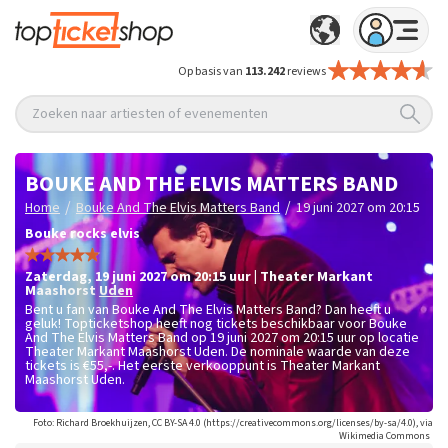
Op basis van
113.242
reviews
Zoeken naar artiesten of evenementen
BOUKE AND THE ELVIS MATTERS BAND
/
/
Home
Bouke And The Elvis Matters Band
19 juni 2027 om 20:15
Bouke rocks elvis
zaterdag
,
19 juni 2027 om 20:15
uur
|
Theater Markant
Maashorst
Uden
Bent u fan van Bouke And The Elvis Matters Band? Dan heeft u
geluk! Topticketshop heeft nog tickets beschikbaar voor Bouke
And The Elvis Matters Band op 19 juni 2027 om 20:15 uur op locatie
Theater Markant Maashorst Uden. De nominale waarde van deze
tickets is
€55,-
. Het eerste verkooppunt is Theater Markant
Maashorst Uden.
Foto: Richard Broekhuijzen, CC BY-SA 4.0 (https://creativecommons.org/licenses/by-sa/4.0), via
Wikimedia Commons