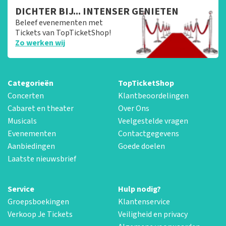
DICHTER BIJ... INTENSER GENIETEN
Beleef evenementen met
Tickets van TopTicketShop!
Zo werken wij
Categorieën
TopTicketShop
Concerten
Klantbeoordelingen
Cabaret en theater
Over Ons
Musicals
Veelgestelde vragen
Evenementen
Contactgegevens
Aanbiedingen
Goede doelen
Laatste nieuwsbrief
Service
Hulp nodig?
Groepsboekingen
Klantenservice
Verkoop Je Tickets
Veiligheid en privacy