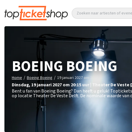
Zoeken naar artiesten of eve
BOEING BOEING
/
/
Home
Boeing Boeing
19 januari 2027 om 20:15
dinsdag
,
19 januari 2027 om 20:15
uur
|
Theater De Veste
Bent u fan van Boeing Boeing? Dan heeft u geluk! Topticket
op locatie Theater De Veste Delft. De nominale waarde van d