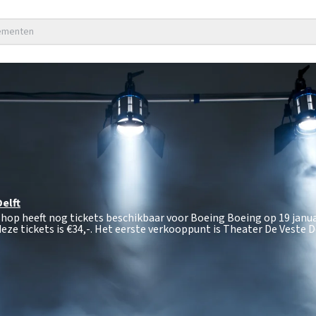
nementen
Delft
shop heeft nog tickets beschikbaar voor Boeing Boeing op 19 janua
eze tickets is
€34,-
. Het eerste verkooppunt is Theater De Veste De