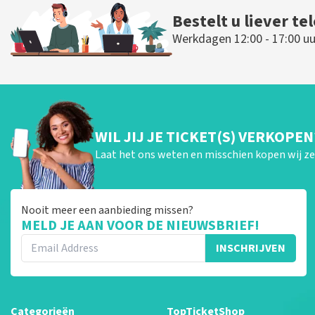
Bestelt u liever te
Werkdagen 12:00 - 17:00 uu
WIL JIJ JE TICKET(S) VERKOPEN
Laat het ons weten en misschien kopen wij ze 
Nooit meer een aanbieding missen?
MELD JE AAN VOOR DE NIEUWSBRIEF!
INSCHRIJVEN
Categorieën
TopTicketShop