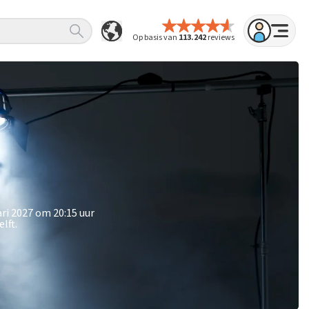
Op basis van
113.242
reviews
ri 2027 om 20:15 uur
lft.