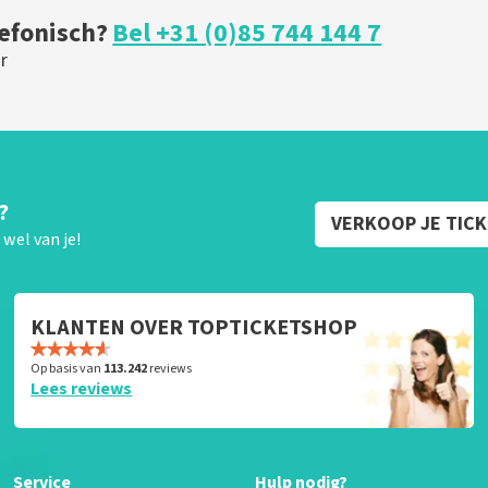
lefonisch?
Bel +31 (0)85 744 144 7
r
?
VERKOOP JE TIC
wel van je!
KLANTEN OVER TOPTICKETSHOP
Op basis van
113.242
reviews
Lees reviews
Service
Hulp nodig?