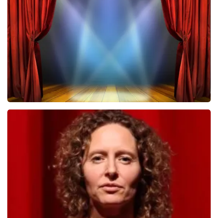
322
laatste 30 minuten
BESTEL NU
40 45 De Musical
233
laatste 30 minuten
BESTEL NU