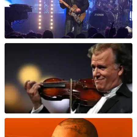
Blof
821
laatste 30 minuten
BESTEL NU
Andre Rieu
514
laatste 30 minuten