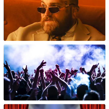
BESTEL NU
Teddy Swims
461
laatste 30 minuten
BESTEL NU
Megadeth