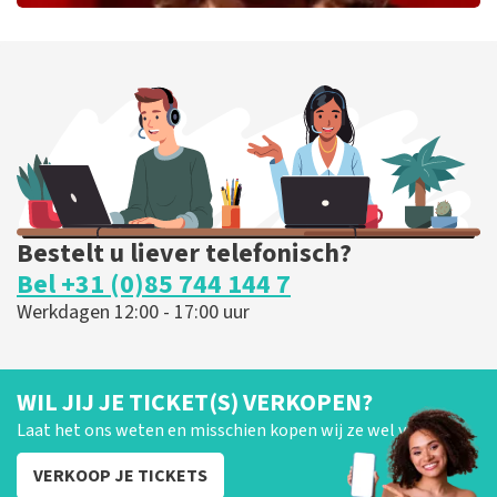
Esther van der Voort
226
laatste 30 minuten
BESTEL NU
Bestelt u liever telefonisch?
Bel +31 (0)85 744 144 7
Werkdagen 12:00 - 17:00 uur
WIL JIJ JE TICKET(S) VERKOPEN?
Laat het ons weten en misschien kopen wij ze wel van je!
VERKOOP JE TICKETS