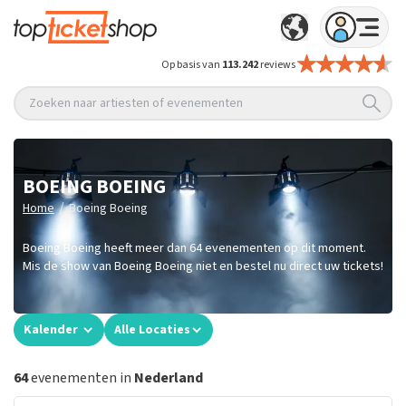
Op basis van
113.242
reviews
Zoeken naar artiesten of evenementen
BOEING BOEING
/
Home
Boeing Boeing
Boeing Boeing heeft meer dan 64 evenementen op dit moment.
Mis de show van Boeing Boeing niet en bestel nu direct uw tickets!
Kalender
Alle Locaties
64
evenementen in
Nederland