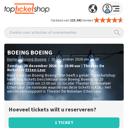
Op basis van
113.242
reviews
Zoeken naar artiesten of evenementen
BOEING BOEING
/
/
Home
Boeing Boeing
20 december 2026 om 15:00
zondag
,
20 december 2026 om 15:00
uur
|
Theater De
Nobelaer
Etten-Leur
Bent u fan van Boeing Boeing? Dan heeft u geluk! Topticketshop
heeft nog tickets beschikbaar voor Boeing Boeing op 20
december 2026 om 15:00 uur op locatie Theater De Nobelaer
Etten-Leur. De nominale waarde van deze tickets is
€38,-
. Het
eerste verkooppunt is Theater De Nobelaer Etten-Leur.
Hoeveel tickets wilt u reserveren?
1 TICKET