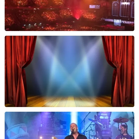
Vrienden Van Amstel Live
433
laatste 30 minuten
BESTEL NU
40 45 De Musical
420
laatste 30 minuten
BESTEL NU