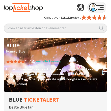
Op basis van
113.182
reviews
Zoeken naar artiesten of evenementen
BLUE
/
Home
Blue
Lees alle 1 review
Er zijn momenteel geen aankomende shows van Blue. Lees 1
review van fans en meld je aan voor de TopTicketShop
TicketAlert — zo ben jij als eerste op de hoogte als er nieuwe
shows komen!
BLUE
TICKETALERT
Beste Blue fan,