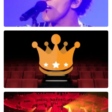
Bruno Mars
100+
reviews
BEKIJKEN
Soldaat van Oranje
6648+
reviews