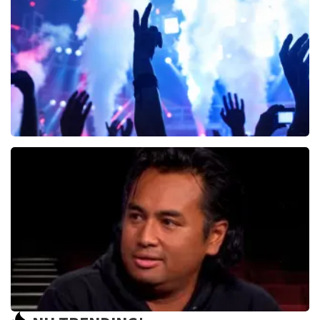
29
reviews
BEKIJKEN
Bankzitters
0
reviews
BEKIJKEN