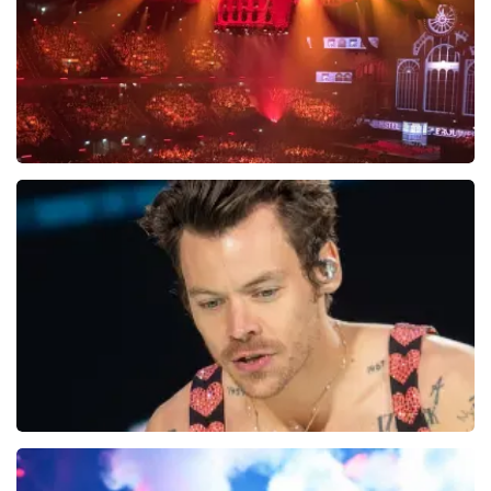
BEKIJKEN
Vrienden Van Amstel Live
1252+
reviews
BEKIJKEN
Harry Styles