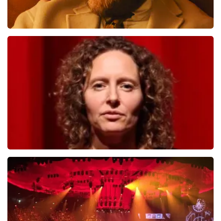
Teddy Swims
712
laatste 30 minuten
BESTEL NU
Esther van der Voort
654
laatste 30 minuten
BESTEL NU