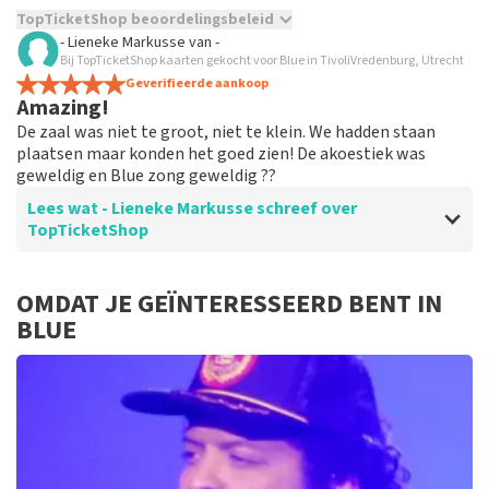
TopTicketShop beoordelingsbeleid
- Lieneke Markusse
van
-
TopTicketShop verzamelt reviews van echte klanten. Het is
Bij TopTicketShop kaarten gekocht voor Blue in TivoliVredenburg, Utrecht
niet mogelijk om een review achter te laten als je geen
Geverifieerde aankoop
Amazing!
tickets hebt aangeschaft bij TopTicketShop. Reviews met
grof taalgebruik en/of onwaarheden worden niet geplaatst.
De zaal was niet te groot, niet te klein. We hadden staan
Het kan enkele weken duren voordat een review wordt
plaatsen maar konden het goed zien! De akoestiek was
geplaatst.
geweldig en Blue zong geweldig ??
Lees wat - Lieneke Markusse schreef over
TopTicketShop
Beoordeling van - Lieneke Markusse over
TopTicketShop
OMDAT JE GEÏNTERESSEERD BENT IN
BLUE
Top