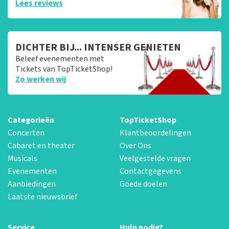
Lees reviews
DICHTER BIJ... INTENSER GENIETEN
Beleef evenementen met
Tickets van TopTicketShop!
Zo werken wij
Categorieën
TopTicketShop
Concerten
Klantbeoordelingen
Cabaret en theater
Over Ons
Musicals
Veelgestelde vragen
Evenementen
Contactgegevens
Aanbiedingen
Goede doelen
Laatste nieuwsbrief
Service
Hulp nodig?