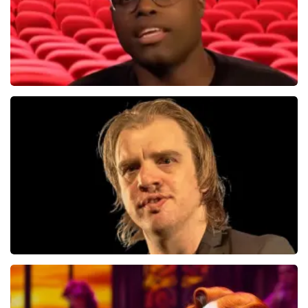
Jandino Asporaat
499+
reviews
BEKIJKEN
Jan Jaap Van Der Wal
49
reviews