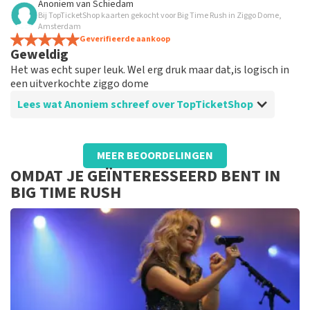
Anoniem
van
Schiedam
Bij TopTicketShop kaarten gekocht voor Big Time Rush in Ziggo Dome,
Goed
Amsterdam
Goed
Geverifieerde aankoop
Geweldig
Het was echt super leuk. Wel erg druk maar dat,is logisch in
een uitverkochte ziggo dome
Lees wat Anoniem schreef over TopTicketShop
Beoordeling van Anoniem over
TopTicketShop
MEER BEOORDELINGEN
Geweldig
OMDAT JE GEÏNTERESSEERD BENT IN
Alles liep soepel, gee problemen en geen gezeik of iets
BIG TIME RUSH
gehad. Telefonisch contact gehad en alles was top