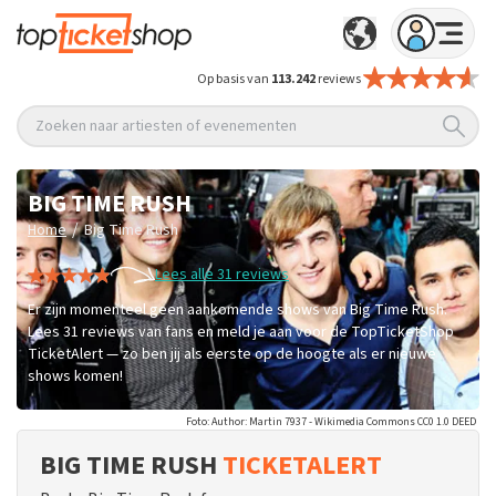
Op basis van
113.242
reviews
Zoeken naar artiesten of evenementen
BIG TIME RUSH
/
Home
Big Time Rush
Lees alle 31 reviews
Er zijn momenteel geen aankomende shows van Big Time Rush.
Lees 31 reviews van fans en meld je aan voor de TopTicketShop
TicketAlert — zo ben jij als eerste op de hoogte als er nieuwe
shows komen!
Foto: Author: Martin 7937 - Wikimedia Commons CC0 1.0 DEED
BIG TIME RUSH
TICKETALERT