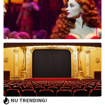
BEKIJKEN
Pretty Woman
44
reviews
BEKIJKEN
NU TRENDING!
Saturday Night Fever