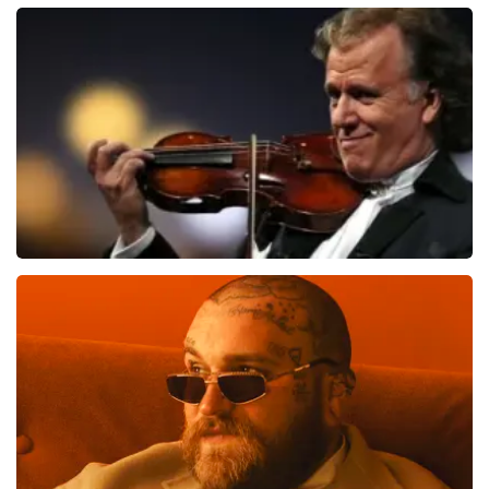
60
reviews
BEKIJKEN
Andre Rieu
1027
laatste 30 minuten
BESTEL NU