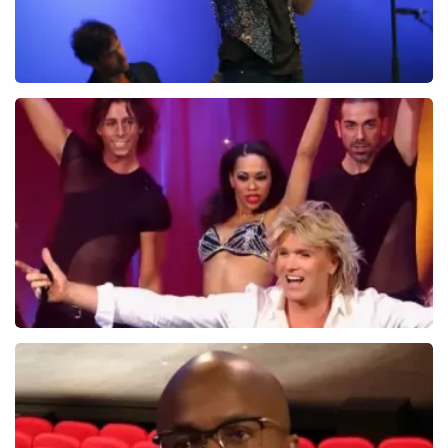
Ilse DeLange
274+
reviews
BEKIJKEN
Hans Klok
314+
reviews
BEKIJKEN