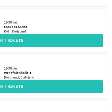
19:30
uur
Lanxess Arena
Koln
,
Duitsland
K TICKETS
19:30
uur
Westfalenhalle 1
Dortmund
,
Duitsland
K TICKETS