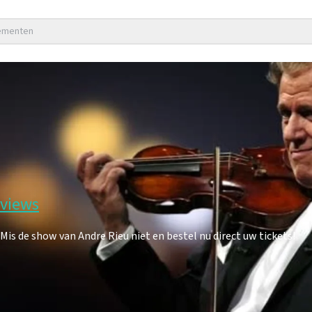
nementen
eviews
s de show van Andre Rieu niet en bestel nu direct uw tickets!