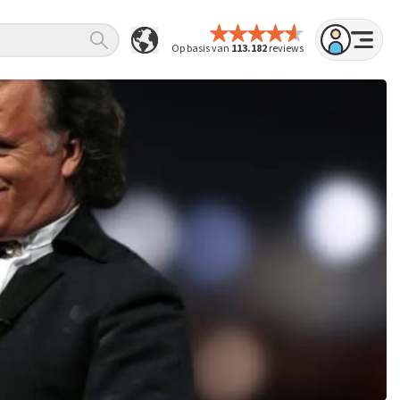
Op basis van
113.182
reviews