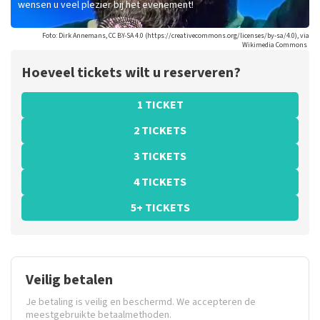
wensen u veel plezier bij het evenement!
Foto: Dirk Annemans, CC BY-SA 4.0 (https://creativecommons.org/licenses/by-sa/4.0), via
Wikimedia Commons
Hoeveel tickets wilt u reserveren?
1 TICKET
2 TICKETS
3 TICKETS
4 TICKETS
5+ TICKETS
Veilig betalen
Je betaling is veilig en beschermd. We accepteren de
meestgebruikte betaalmethoden.