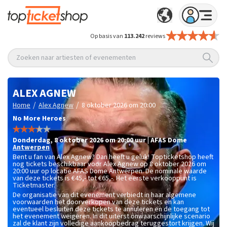
Op basis van
113.242
reviews
Zoeken naar artiesten of evenementen
ALEX AGNEW
/
/
Home
Alex Agnew
8 oktober 2026 om 20:00
No More Heroes
donderdag
,
8 oktober 2026 om 20:00
uur
|
AFAS Dome
Antwerpen
Bent u fan van Alex Agnew? Dan heeft u geluk! Topticketshop heeft
nog tickets beschikbaar voor Alex Agnew op 8 oktober 2026 om
20:00 uur op locatie AFAS Dome Antwerpen. De nominale waarde
van deze tickets is
€45,- tot €65,-
. Het eerste verkooppunt is
Ticketmaster.
De organisatie van dit evenement verbiedt in haar algemene
voorwaarden het doorverkopen van deze tickets en kan
eventueel besluiten deze tickets te annuleren en de toegang tot
het evenement weigeren. In dit uiterst onwaarschijnlijke scenario
zal de klant zijn volledige aankoopbedrag teruggestort krijgen. Wij