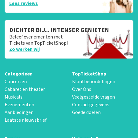
Lees reviews
DICHTER BIJ... INTENSER GENIETEN
Beleef evenementen met
Tickets van TopTicketShop!
Zo werken wij
Categorieën
TopTicketShop
Concerten
Klantbeoordelingen
Cabaret en theater
Over Ons
Musicals
Veelgestelde vragen
Evenementen
Contactgegevens
Aanbiedingen
Goede doelen
Laatste nieuwsbrief