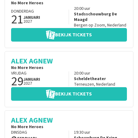
No More Heroes
20:00
uur
DONDERDAG
21
Stadsschouwburg De
JANUARI
Maagd
2027
Bergen op Zoom
,
Nederland
BEKIJK TICKETS
ALEX AGNEW
No More Heroes
VRIJDAG
20:00
uur
29
Scheldetheater
JANUARI
2027
Terneuzen
,
Nederland
BEKIJK TICKETS
ALEX AGNEW
No More Heroes
DINSDAG
19:30
uur