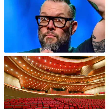
Alex Agnew en Andries Beckers
6
reviews
BEKIJKEN