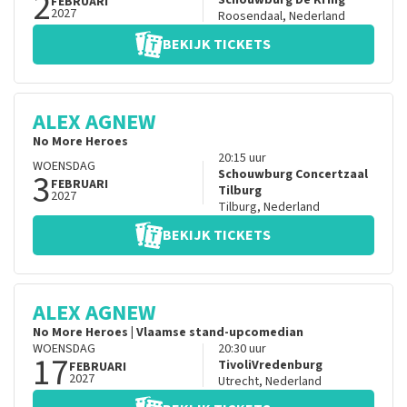
2
Schouwburg De Kring
FEBRUARI
2027
Roosendaal
,
Nederland
BEKIJK TICKETS
ALEX AGNEW
No More Heroes
20:15
uur
WOENSDAG
3
Schouwburg Concertzaal
FEBRUARI
Tilburg
2027
Tilburg
,
Nederland
BEKIJK TICKETS
ALEX AGNEW
No More Heroes | Vlaamse stand-upcomedian
WOENSDAG
20:30
uur
17
TivoliVredenburg
FEBRUARI
2027
Utrecht
,
Nederland