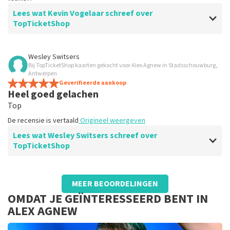
Lees wat Kevin Vogelaar schreef over
TopTicketShop
Beoordeling van Kevin Vogelaar over
TopTicketShop
Wesley Switsers
Bij TopTicketShop kaarten gekocht voor Alex Agnew in Stadsschouwburg,
Goed
Antwerpen
Goed
Geverifieerde aankoop
Heel goed gelachen
Top
De recensie is vertaald
Origineel weergeven
Lees wat Wesley Switsers schreef over
TopTicketShop
Beoordeling van Wesley Switsers over
TopTicketShop
MEER BEOORDELINGEN
Alles oke
OMDAT JE GEÏNTERESSEERD BENT IN
De recensie is vertaald
Origineel weergeven
ALEX AGNEW