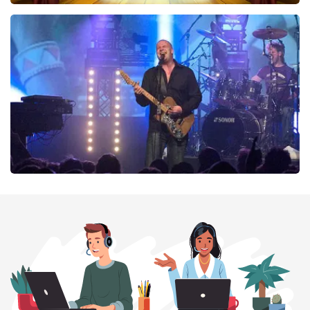
40 45 De Musical
290
laatste 30 minuten
BESTEL NU
Blof
255
laatste 30 minuten
BESTEL NU