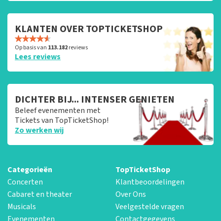
KLANTEN OVER TOPTICKETSHOP
Op basis van
113.182
reviews
Lees reviews
DICHTER BIJ... INTENSER GENIETEN
Beleef evenementen met
Tickets van TopTicketShop!
Zo werken wij
Categorieën
TopTicketShop
Concerten
Klantbeoordelingen
Cabaret en theater
Over Ons
Musicals
Veelgestelde vragen
Evenementen
Contactgegevens