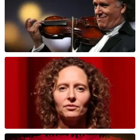
BESTEL NU
Andre Rieu
503
laatste 30 minuten
BESTEL NU
Esther van der Voort