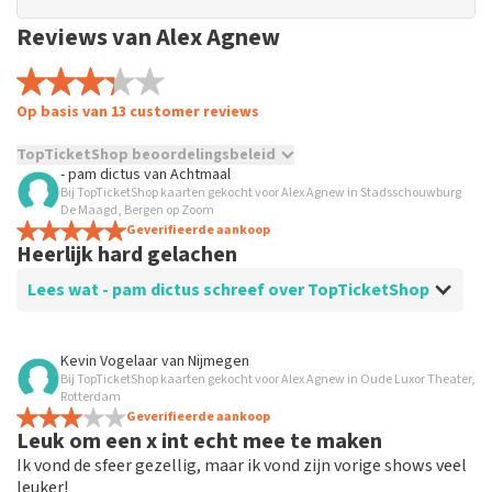
Reviews van Alex Agnew
Op basis van 13 customer reviews
TopTicketShop beoordelingsbeleid
- pam dictus
van
Achtmaal
Bij TopTicketShop kaarten gekocht voor Alex Agnew in Stadsschouwburg
TopTicketShop verzamelt reviews van echte klanten. Het is
De Maagd, Bergen op Zoom
niet mogelijk om een review achter te laten als je geen
Geverifieerde aankoop
tickets hebt aangeschaft bij TopTicketShop. Reviews met
Heerlijk hard gelachen
grof taalgebruik en/of onwaarheden worden niet geplaatst.
Het kan enkele weken duren voordat een review wordt
Lees wat - pam dictus schreef over TopTicketShop
geplaatst.
Beoordeling van - pam dictus over
TopTicketShop
Kevin Vogelaar
van
Nijmegen
Bij TopTicketShop kaarten gekocht voor Alex Agnew in Oude Luxor Theater,
Gewoon
Rotterdam
Geverifieerde aankoop
Leuk om een x int echt mee te maken
Ik vond de sfeer gezellig, maar ik vond zijn vorige shows veel
leuker!