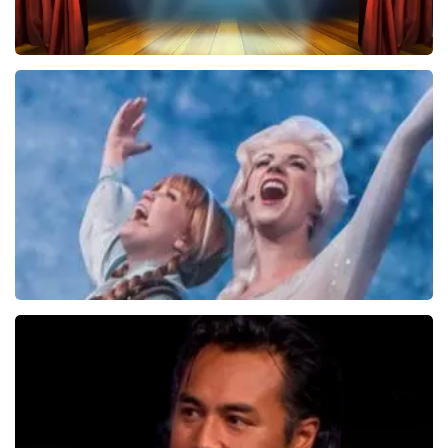
40 45 De Musical
2588+
reviews
BEKIJKEN
Frozen De Musical
67
reviews
BEKIJKEN