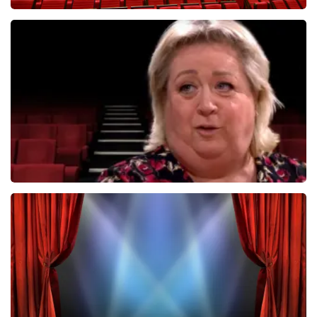
Yannick Noben
13
reviews
BEKIJKEN
Christel De Laat
1153+
reviews
BEKIJKEN