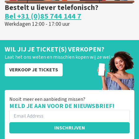
Bestelt u liever telefonisch?
Bel +31 (0)85 744 144 7
Werkdagen 12:00 - 17:00 uur
WIL JIJ JE TICKET(S) VERKOPEN?
Laat het ons weten en misschien kopen wij ze wel van je!
VERKOOP JE TICKETS
Nooit meer een aanbieding missen?
MELD JE AAN VOOR DE NIEUWSBRIEF!
INSCHRIJVEN