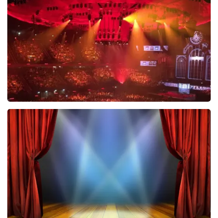
488
laatste 30 minuten
BESTEL NU
Vrienden Van Amstel Live
423
laatste 30 minuten
BESTEL NU