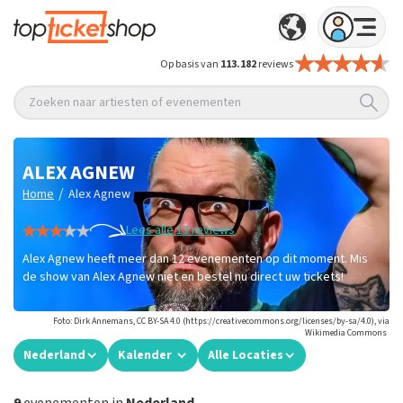
Op basis van
113.182
reviews
Zoeken naar artiesten of evenementen
ALEX AGNEW
/
Home
Alex Agnew
Lees alle 13 reviews
Alex Agnew heeft meer dan 12 evenementen op dit moment. Mis
de show van Alex Agnew niet en bestel nu direct uw tickets!
Foto: Dirk Annemans, CC BY-SA 4.0 (https://creativecommons.org/licenses/by-sa/4.0), via
Wikimedia Commons
Nederland
Kalender
Alle Locaties