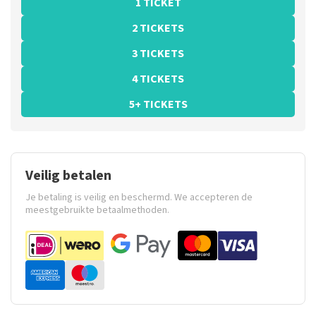
1 TICKET
2 TICKETS
3 TICKETS
4 TICKETS
5+ TICKETS
Veilig betalen
Je betaling is veilig en beschermd. We accepteren de
meestgebruikte betaalmethoden.