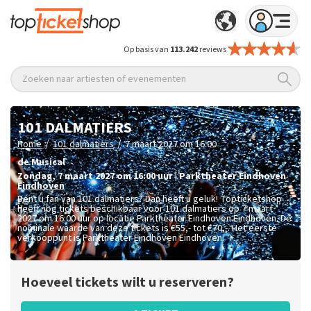
Op basis van
113.242
reviews
Zoeken naar artiesten of evenementen
101 DALMATIERS
/
/
Home
101 dalmatiers
7 maart 2027 om 16:00
de Musical
zondag
,
7 maart 2027 om 16:00
uur
|
Parktheater Eindhoven
Eindhoven
Bent u fan van 101 dalmatiers? Dan heeft u geluk! Topticketshop
heeft nog tickets beschikbaar voor 101 dalmatiers op 7 maart
2027 om 16:00 uur op locatie Parktheater Eindhoven Eindhoven. De
nominale waarde van deze tickets is
€55,- tot €70,-
. Het eerste
verkooppunt is Parktheater Eindhoven Eindhoven.
Hoeveel tickets wilt u reserveren?