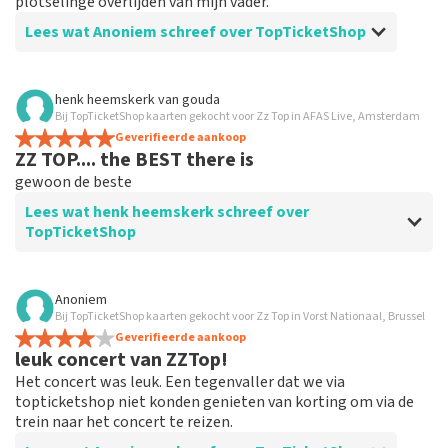
plotselinge overlijden van mijn vader.
Lees wat Anoniem schreef over TopTicketShop
Beoordeling van Anoniem over
TopTicketShop
henk heemskerk
van
gouda
Bij TopTicketShop kaarten gekocht voor Zz Top in AFAS Live, Amsterdam
Snelle service
Geverifieerde aankoop
We hebben geen ervaring omdat we het concert
ZZ TOP.... the BEST there is
hebben moeten missen.
gewoon de beste
Lees wat henk heemskerk schreef over
TopTicketShop
Beoordeling van henk heemskerk over
TopTicketShop
Anoniem
Bij TopTicketShop kaarten gekocht voor Zz Top in Vorst Nationaal, Brussel
gewoon piekobello
Geverifieerde aankoop
Goed geregeld !!
leuk concert van ZZTop!
Het concert was leuk. Een tegenvaller dat we via
topticketshop niet konden genieten van korting om via de
trein naar het concert te reizen.