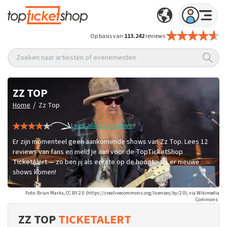
Op basis van
113.242
reviews
Zoeken naar artiesten of evenementen
ZZ TOP
/
Home
Zz Top
Lees alle 12 reviews
Er zijn momenteel geen aankomende shows van Zz Top. Lees 12
reviews van fans en meld je aan voor de TopTicketShop
TicketAlert — zo ben jij als eerste op de hoogte als er nieuwe
shows komen!
Foto: Brian Marks, CC BY 2.0 (https://creativecommons.org/licenses/by/2.0), via Wikimedia
Commons
ZZ TOP
TICKETALERT