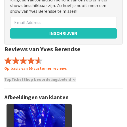
krijgt dan automatisch bericht van ons als er meer
shows beschikbaar zijn. Zo hoef je nooit meer een
show van Yves Berendse te missen!
INSCHRIJVEN
Reviews van Yves Berendse
Op basis van 55 customer reviews
TopTicketShop beoordelingsbeleid
TopTicketShop verzamelt reviews van echte klanten. Het is
niet mogelijk om een review achter te laten als je geen
Afbeeldingen van klanten
tickets hebt aangeschaft bij TopTicketShop. Reviews met
grof taalgebruik en/of onwaarheden worden niet geplaatst.
Het kan enkele weken duren voordat een review wordt
geplaatst.