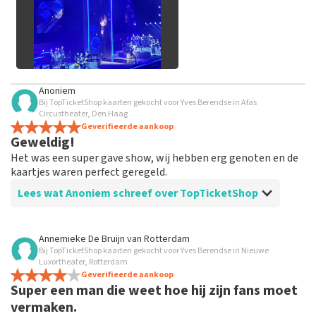
Alle afbeeldingen van klanten
Anoniem
bekijken
Bij TopTicketShop kaarten gekocht voor Yves Berendse in Afas
Circustheater, Den Haag
Geverifieerde aankoop
Geweldig!
Het was een super gave show, wij hebben erg genoten en de
kaartjes waren perfect geregeld.
Lees wat Anoniem schreef over TopTicketShop
Beoordeling van Anoniem over
TopTicketShop
Annemieke De Bruijn
van
Rotterdam
Bij TopTicketShop kaarten gekocht voor Yves Berendse in Nieuwe
Super!
Luxortheater, Rotterdam
De service was erg goed en duidelijk. De kaartjes werden
Geverifieerde aankoop
Super een man die weet hoe hij zijn fans moet
op tijd verstuurd en alles is goed verlopen.
vermaken.