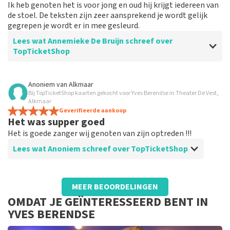
Ik heb genoten het is voor jong en oud hij krijgt iedereen van
de stoel. De teksten zijn zeer aansprekend je wordt gelijk
gegrepen je wordt er in mee gesleurd.
Lees wat Annemieke De Bruijn schreef over
TopTicketShop
Beoordeling van Annemieke De Bruijn over
TopTicketShop
Anoniem
van
Alkmaar
Bij TopTicketShop kaarten gekocht voor Yves Berendse in Theater De Vest,
goed je wordt op de hoogte gehouden
Alkmaar
wanneer je de kaart ontvangt.
Geverifieerde aankoop
Het was supper goed
weet niet.
Het is goede zanger wij genoten van zijn optreden !!!
Lees wat Anoniem schreef over TopTicketShop
Beoordeling van Anoniem over
TopTicketShop
MEER BEOORDELINGEN
We hebben de tickets in goede orde
OMDAT JE GEÏNTERESSEERD BENT IN
ontvangen
YVES BERENDSE
Goede webshop