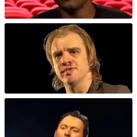
Jandino Asporaat
499+
reviews
BEKIJKEN
Jan Jaap Van Der Wal
49
reviews
BEKIJKEN