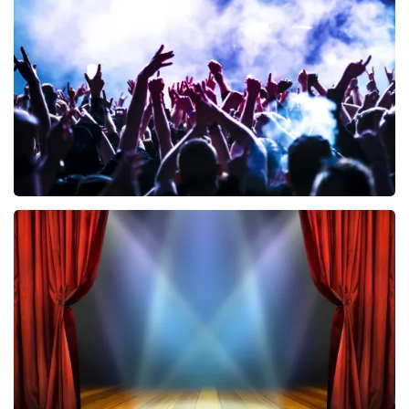
461
laatste 30 minuten
BESTEL NU
Megadeth
322
laatste 30 minuten
BESTEL NU