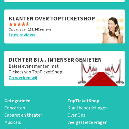
KLANTEN OVER TOPTICKETSHOP
Op basis van
113.242
reviews
Lees reviews
DICHTER BIJ... INTENSER GENIETEN
Beleef evenementen met
Tickets van TopTicketShop!
Zo werken wij
Categorieën
TopTicketShop
Concerten
Klantbeoordelingen
Cabaret en theater
Over Ons
Musicals
Veelgestelde vragen