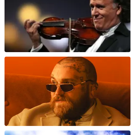
BESTEL NU
Andre Rieu
514
laatste 30 minuten
BESTEL NU
Teddy Swims