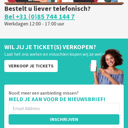
Bestelt u liever telefonisch?
Bel +31 (0)85 744 144 7
Werkdagen 12:00 - 17:00 uur
WIL JIJ JE TICKET(S) VERKOPEN?
Laat het ons weten en misschien kopen wij ze wel van je!
VERKOOP JE TICKETS
Nooit meer een aanbieding missen?
MELD JE AAN VOOR DE NIEUWSBRIEF!
INSCHRIJVEN