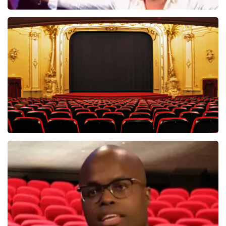
Hans Klok
314+
reviews
BEKIJKEN
Saturday Night Fever
60
reviews
BEKIJKEN