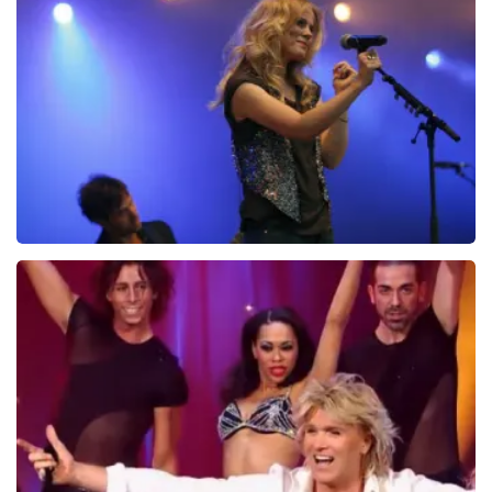
Ilse DeLange
274+
reviews
BEKIJKEN