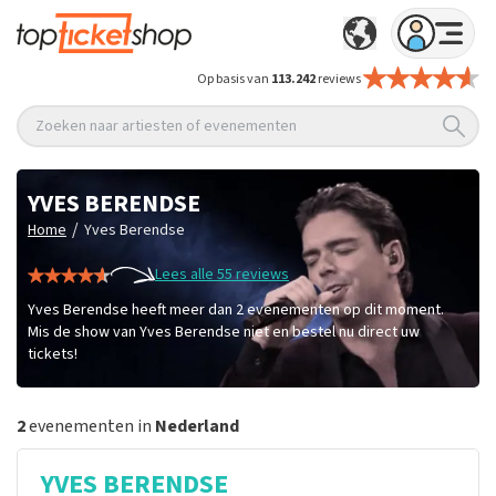
Op basis van
113.242
reviews
Zoeken naar artiesten of evenementen
YVES BERENDSE
/
Home
Yves Berendse
Lees alle 55 reviews
Yves Berendse heeft meer dan 2 evenementen op dit moment.
Mis de show van Yves Berendse niet en bestel nu direct uw
tickets!
2
evenementen in
Nederland
YVES BERENDSE