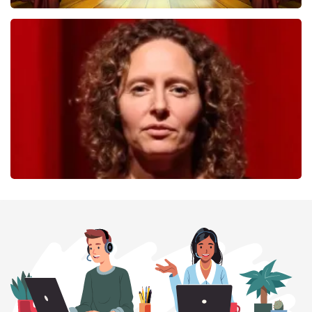
40 45 De Musical
233
laatste 30 minuten
BESTEL NU
Esther van der Voort
226
laatste 30 minuten
BESTEL NU