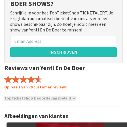
BOER SHOWS?
Schrijf je in voor het TopTicketShop TICKETALERT. Je
krijgt dan automatisch bericht van ons als er meer
shows beschikbaar zijn. Zo hoef je nooit meer een
show van Yentl En De Boer te missen!
INSCHRIJVEN
Reviews van Yentl En De Boer
Op basis van 70 customer reviews
TopTicketShop beoordelingsbeleid
TopTicketShop verzamelt reviews van echte klanten. Het is
niet mogelijk om een review achter te laten als je geen
Afbeeldingen van klanten
tickets hebt aangeschaft bij TopTicketShop. Reviews met
grof taalgebruik en/of onwaarheden worden niet geplaatst.