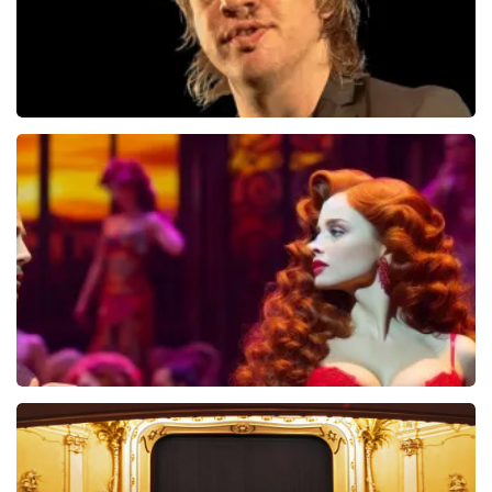
Jan Jaap Van Der Wal
49
reviews
BEKIJKEN
Pretty Woman
44
reviews