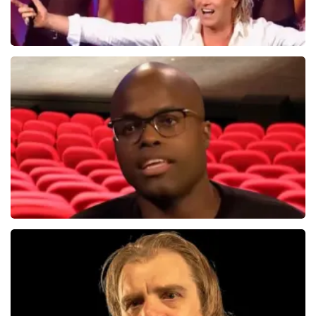
Hans Klok
314+
reviews
BEKIJKEN
Jandino Asporaat
499+
reviews
BEKIJKEN