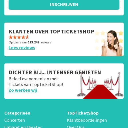
INSCHRIJVEN
KLANTEN OVER TOPTICKETSHOP
Op basis van
113.242
reviews
Lees reviews
DICHTER BIJ... INTENSER GENIETEN
Beleef evenementen met
Tickets van TopTicketShop!
Zo werken wij
Categorieën
TopTicketShop
Concerten
Klantbeoordelingen
Cabaret en theater
Over Ons