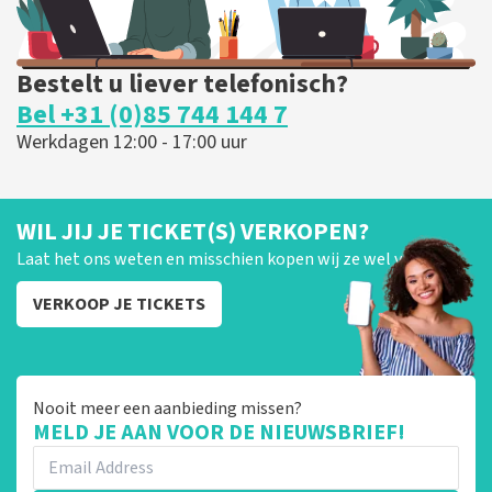
Bestelt u liever telefonisch?
Bel +31 (0)85 744 144 7
Werkdagen 12:00 - 17:00 uur
WIL JIJ JE TICKET(S) VERKOPEN?
Laat het ons weten en misschien kopen wij ze wel van je!
VERKOOP JE TICKETS
Nooit meer een aanbieding missen?
MELD JE AAN VOOR DE NIEUWSBRIEF!