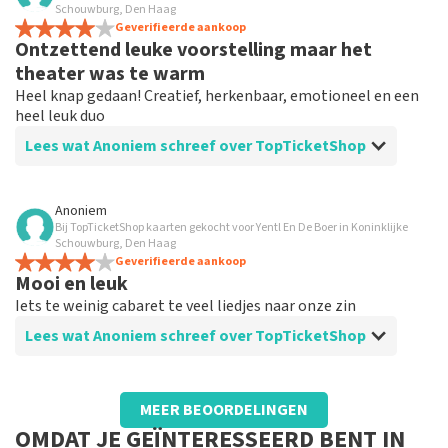
Altijd super de tickets
Schouwburg, Den Haag
Nou alle muziek die ikzelf boek in Den Haag, is
Geverifieerde aankoop
Ontzettend leuke voorstelling maar het
geweldig!!
theater was te warm
Heel knap gedaan! Creatief, herkenbaar, emotioneel en een
heel leuk duo
Lees wat Anoniem schreef over TopTicketShop
Beoordeling van Anoniem over
TopTicketShop
Anoniem
Bij TopTicketShop kaarten gekocht voor Yentl En De Boer in Koninklijke
Goed
Schouwburg, Den Haag
Prima, duidelijke communicatie en afspraken zijn
Geverifieerde aankoop
Mooi en leuk
nagekomen. Aan te raden
Iets te weinig cabaret te veel liedjes naar onze zin
Lees wat Anoniem schreef over TopTicketShop
Beoordeling van Anoniem over
TopTicketShop
MEER BEOORDELINGEN
Goed zoals men verwacht
OMDAT JE GEÏNTERESSEERD BENT IN