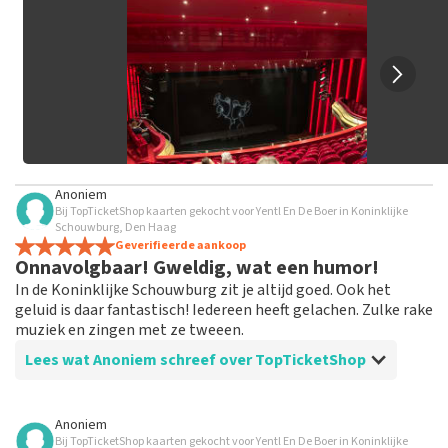
Het kan enkele weken duren voordat een review wordt
geplaatst.
Anoniem
Bij TopTicketShop kaarten gekocht voor Yentl En De Boer in Koninklijke
Schouwburg, Den Haag
Geverifieerde aankoop
Onnavolgbaar! Gweldig, wat een humor!
In de Koninklijke Schouwburg zit je altijd goed. Ook het
geluid is daar fantastisch! Iedereen heeft gelachen. Zulke rake
muziek en zingen met ze tweeen.
Lees wat Anoniem schreef over TopTicketShop
Beoordeling van Anoniem over
TopTicketShop
Anoniem
Bij TopTicketShop kaarten gekocht voor Yentl En De Boer in Koninklijke