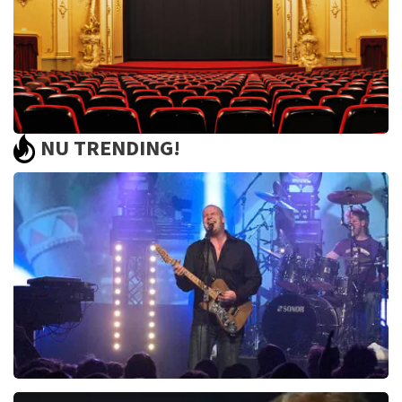
BEKIJKEN
NU TRENDING!
Saturday Night Fever
60
reviews
BEKIJKEN