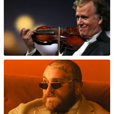
Blof
1012
laatste 30 minuten
BESTEL NU
Andre Rieu
957
laatste 30 minuten
BESTEL NU