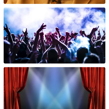
Teddy Swims
796
laatste 30 minuten
BESTEL NU
Megadeth
443
laatste 30 minuten
BESTEL NU