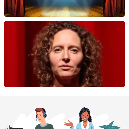
40 45 De Musical
432
laatste 30 minuten
BESTEL NU
Esther van der Voort
279
laatste 30 minuten
BESTEL NU