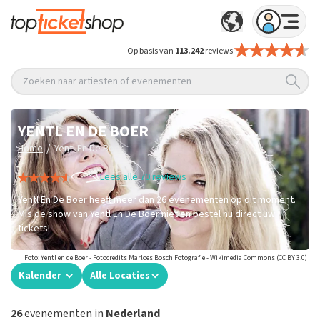
Op basis van
113.242
reviews
Zoeken naar artiesten of evenementen
YENTL EN DE BOER
/
Home
Yentl En De Boer
Lees alle 70 reviews
Yentl En De Boer heeft meer dan 26 evenementen op dit moment.
Mis de show van Yentl En De Boer niet en bestel nu direct uw
tickets!
Foto: Yentl en de Boer - Fotocredits Marloes Bosch Fotografie - Wikimedia Commons (CC BY 3.0)
Kalender
Alle Locaties
26
evenementen in
Nederland