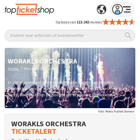
Op basis van
113.242
reviews
Zoeken naar artiesten of evenementen
WORAKLS ORCHESTRA
/
Home
Worakls Orchestra
Er zijn momenteel geen aankomende shows van Worakls
Orchestra. Meld je aan voor de TopTicketShop TicketAlert — zo
ben jij als eerste op de hoogte als er nieuwe shows komen!
Foto: Pexels Publiek Domein
WORAKLS ORCHESTRA
TICKETALERT