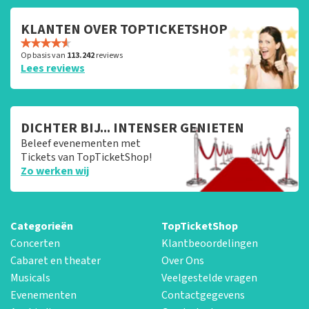
KLANTEN OVER TOPTICKETSHOP
Op basis van
113.242
reviews
Lees reviews
DICHTER BIJ... INTENSER GENIETEN
Beleef evenementen met
Tickets van TopTicketShop!
Zo werken wij
Categorieën
TopTicketShop
Concerten
Klantbeoordelingen
Cabaret en theater
Over Ons
Musicals
Veelgestelde vragen
Evenementen
Contactgegevens