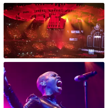
Simply Red
587+
reviews
BEKIJKEN
Vrienden Van Amstel Live
1252+
reviews
BEKIJKEN