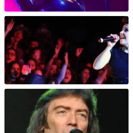
Skunk Anansie
4
reviews
BEKIJKEN
Fatma Turgut
0
reviews
BEKIJKEN