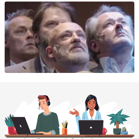
Ashton Brothers
162
laatste 30 minuten
BESTEL NU
De Verleiders
151
laatste 30 minuten
BESTEL NU