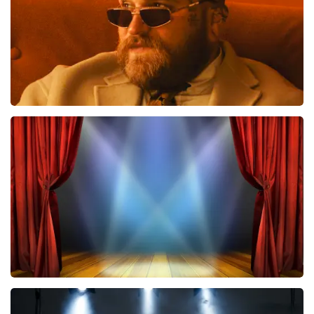
BESTEL NU
Teddy Swims
535
laatste 30 minuten
BESTEL NU
40 45 De Musical