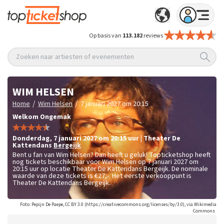
Op basis van
113.182
reviews
Zoeken naar artiesten of evenementen
WIM HELSEN
/
/
Home
Wim Helsen
7 januari 2027 om 20:15
Welkom Ongemak
donderdag
,
7 januari 2027 om 20:15
uur
|
Theater De
Kattendans
Bergeijk
Bent u fan van Wim Helsen? Dan heeft u geluk! Topticketshop heeft
nog tickets beschikbaar voor Wim Helsen op 7 januari 2027 om
20:15 uur op locatie Theater De Kattendans Bergeijk. De nominale
waarde van deze tickets is
€27,-
. Het eerste verkooppunt is
Theater De Kattendans Bergeijk.
Foto: Pepijn De Paepe, CC BY 3.0 (https://creativecommons.org/licenses/by/3.0), via Wikimedia
Commons