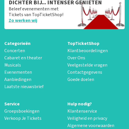
DICHTER BIJ... INTENSER GENIETEN
Beleef evenementen met
Tickets van TopTicketShop!
Zo werken wij
Categorieën
TopTicketShop
Concerten
Klantbeoordelingen
Cabaret en theater
Over Ons
Musicals
Veelgestelde vragen
Evenementen
Contactgegevens
Aanbiedingen
Goede doelen
Laatste nieuwsbrief
Service
Hulp nodig?
Groepsboekingen
Klantenservice
Verkoop Je Tickets
Veiligheid en privacy
Algemene voorwaarden