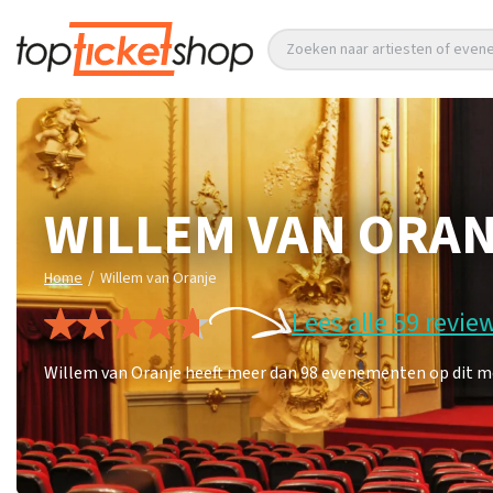
Zoeken naar artiesten of eve
WILLEM VAN ORA
/
Home
Willem van Oranje
Lees alle 59 revie
Willem van Oranje heeft meer dan 98 evenementen op dit mo