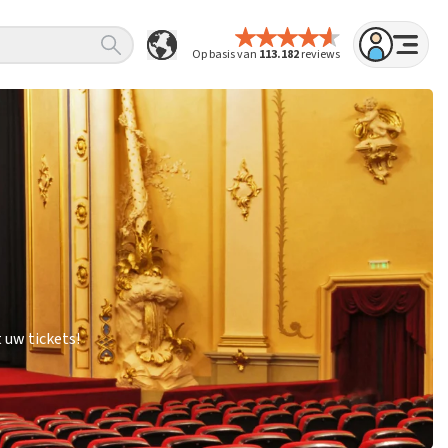
Op basis van
113.182
reviews
 uw tickets!