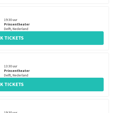
19:30
uur
Prinsentheater
Delft
,
Nederland
K TICKETS
13:30
uur
Prinsentheater
Delft
,
Nederland
K TICKETS
19:30
uur