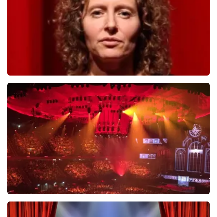
BESTEL NU
Esther van der Voort
488
laatste 30 minuten
BESTEL NU
Vrienden Van Amstel Live