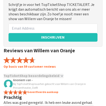
Schrijf je in voor het TopTicketShop TICKETALERT. Je
krijgt dan automatisch bericht van ons als er meer
shows beschikbaar zijn. Zo hoef je nooit meer een
show van Willem van Oranje te missen!
INSCHRIJVEN
Reviews van Willem van Oranje
Op basis van 59 customer reviews
TopTicketShop beoordelingsbeleid
Anoniem
van
-
Bij TopTicketShop kaarten gekocht voor Willem van Oranje in
TopTicketShop verzamelt reviews van echte klanten. Het is
Prinsentheater, Delft
niet mogelijk om een review achter te laten als je geen
Geverifieerde aankoop
tickets hebt aangeschaft bij TopTicketShop. Reviews met
Prachtig
grof taalgebruik en/of onwaarheden worden niet geplaatst.
Alles was goed geregeld . Ik heb een leuke avond gehad.
Het kan enkele weken duren voordat een review wordt