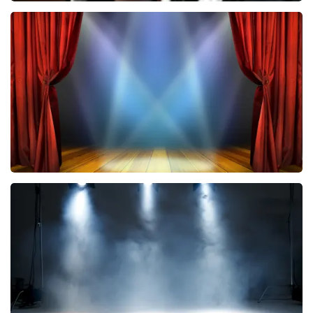
Andre Rieu
5606+
reviews
BEKIJKEN
Bokkenrijders
37
reviews
BEKIJKEN