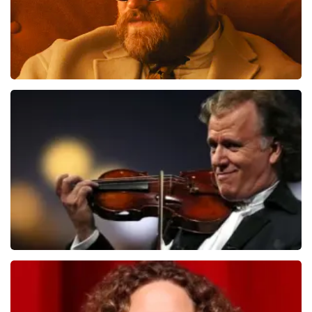
Teddy Swims
510
laatste 30 minuten
BESTEL NU
Andre Rieu
503
laatste 30 minuten