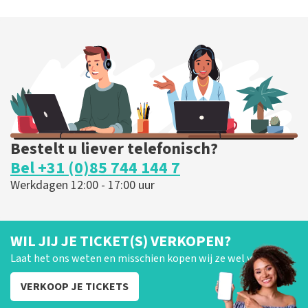
Blof
255
laatste 30 minuten
BESTEL NU
Bestelt u liever telefonisch?
Bel +31 (0)85 744 144 7
Werkdagen 12:00 - 17:00 uur
WIL JIJ JE TICKET(S) VERKOPEN?
Laat het ons weten en misschien kopen wij ze wel van je!
VERKOOP JE TICKETS