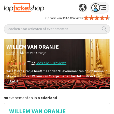
Op basis van
113.182
reviews
Zoeken naar artiesten of evenementen
WILLEM VAN ORANJE
/
Home
Willem van Oranje
Lees alle 59 reviews
Willem van Oranje heeft meer dan 98 evenementen op dit moment.
Mis de show van Willem van Oranje niet en bestel nu direct uw
tickets!
98
evenementen in
Nederland
WILLEM VAN ORANJE