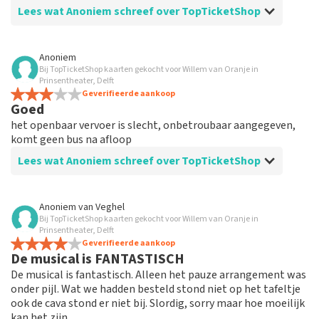
geplaatst.
Lees wat Anoniem schreef over TopTicketShop
Beoordeling van Anoniem over
TopTicketShop
Anoniem
Bij TopTicketShop kaarten gekocht voor Willem van Oranje in
Top
Prinsentheater, Delft
Goed geregeld . Kaartjes online ontvangen en werkte
Geverifieerde aankoop
Goed
goed allemaal.
het openbaar vervoer is slecht, onbetroubaar aangegeven,
komt geen bus na afloop
Lees wat Anoniem schreef over TopTicketShop
Beoordeling van Anoniem over
TopTicketShop
Anoniem
van
Veghel
Bij TopTicketShop kaarten gekocht voor Willem van Oranje in
zeer slecht, een ticket van 109,95 wordt
Prinsentheater, Delft
verkocht voor 145,00
Geverifieerde aankoop
De musical is FANTASTISCH
Een ticket gekocht voor € 145,00, op de ticket stond €
De musical is fantastisch. Alleen het pauze arrangement was
109,95
onder pijl. Wat we hadden besteld stond niet op het tafeltje
ook de cava stond er niet bij. Slordig, sorry maar hoe moeilijk
Reactie van TopTicketShop
kan het zijn