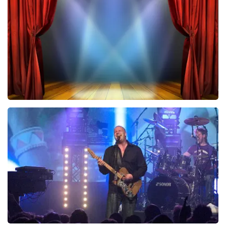
423
laatste 30 minuten
BESTEL NU
40 45 De Musical
290
laatste 30 minuten
BESTEL NU