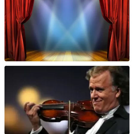
6648+
reviews
BEKIJKEN
40 45 De Musical
2588+
reviews
BEKIJKEN