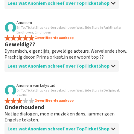
Lees wat Anoniem schreef over TopTicketShop
Beoordeling van Anoniem over
TopTicketShop
Anoniem
Bij TopTicketShop kaarten gekocht voor West Side Story in Parktheater
prima geregeld
Eindhoven, Eindhoven
weer een geweldige ervaring via Top TicketShop. alles
Geverifieerde aankoop
Geweldig??
weer goed geregeld.
Dynamisch, eigentijds, geweldige acteurs. Wervelende show.
Prachtig decor. Prima orkest.in een woord top.??
Lees wat Anoniem schreef over TopTicketShop
Beoordeling van Anoniem over
TopTicketShop
Anoniem
van
Lelystad
Bij TopTicketShop kaarten gekocht voor West Side Story in De Spiegel,
Geolied
Zwolle
Goede mailwisseling. En efficiënt geregeld. Gewoon
Geverifieerde aankoop
Onderhoudend
goed georganiseerd. Houden zo
Matige dialogen, mooie muziek en dans, jammer geen
Engelse teksten.
Lees wat Anoniem schreef over TopTicketShop