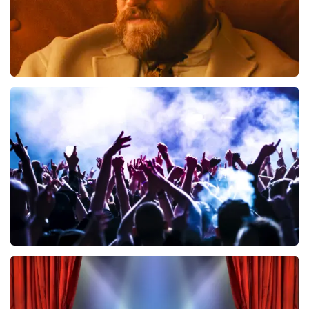
Teddy Swims
847
laatste 30 minuten
BESTEL NU
Megadeth
470
laatste 30 minuten