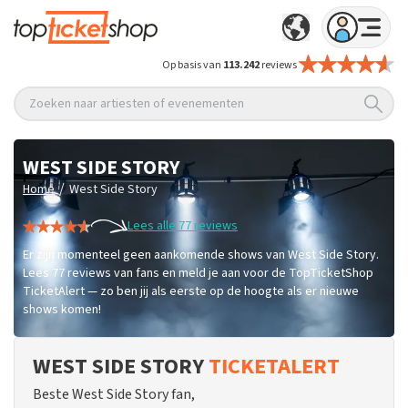
Op basis van
113.242
reviews
Zoeken naar artiesten of evenementen
WEST SIDE STORY
/
Home
West Side Story
Lees alle 77 reviews
Er zijn momenteel geen aankomende shows van West Side Story.
Lees 77 reviews van fans en meld je aan voor de TopTicketShop
TicketAlert — zo ben jij als eerste op de hoogte als er nieuwe
shows komen!
WEST SIDE STORY
TICKETALERT
Beste West Side Story fan,