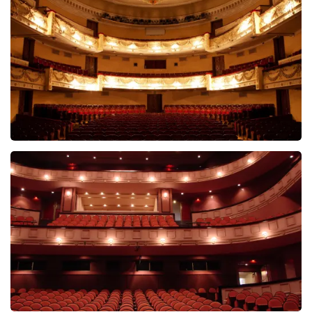
5618+
reviews
BEKIJKEN
Malle Babbe
704+
reviews
BEKIJKEN