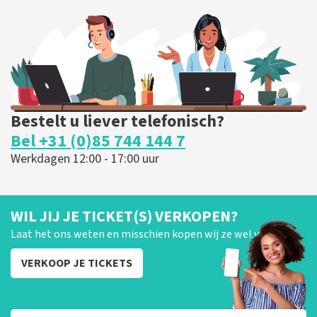
288
laatste 30 minuten
BESTEL NU
Bestelt u liever telefonisch?
Bel +31 (0)85 744 144 7
Werkdagen 12:00 - 17:00 uur
WIL JIJ JE TICKET(S) VERKOPEN?
Laat het ons weten en misschien kopen wij ze wel van je!
VERKOOP JE TICKETS