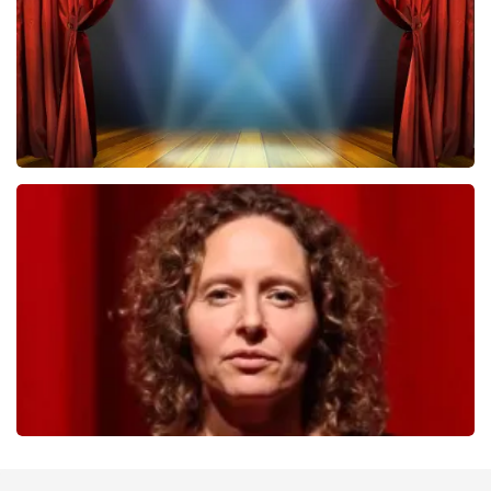
BESTEL NU
40 45 De Musical
455
laatste 30 minuten
BESTEL NU
Esther van der Voort