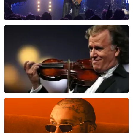
Blof
1019
laatste 30 minuten
BESTEL NU
Andre Rieu
992
laatste 30 minuten
BESTEL NU