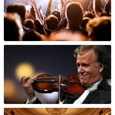
BEKIJKEN
Hairspray
40
reviews
BEKIJKEN
Andre Rieu