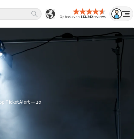
Op basis van
113.242
reviews
op TicketAlert — zo