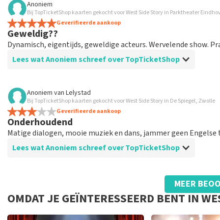
Anoniem
Bij TopTicketShop kaarten gekocht voor West Side Story in Parktheater Eindh
prima geregeld
Geverifieerde aankoop
weer een geweldige ervaring via Top TicketShop. alles weer 
Geweldig??
Dynamisch, eigentijds, geweldige acteurs. Wervelende show. Pra
Lees wat Anoniem schreef over TopTicketShop
Beoordeling van Anoniem over
TopTicketShop
Anoniem
van
Lelystad
Bij TopTicketShop kaarten gekocht voor West Side Story in De Spiegel, Zwolle
Geolied
Geverifieerde aankoop
Goede mailwisseling. En efficiënt geregeld. Gewoon goed g
Onderhoudend
Matige dialogen, mooie muziek en dans, jammer geen Engelse 
Lees wat Anoniem schreef over TopTicketShop
Beoordeling van Anoniem over
TopTicketShop
MEER BEOO
Vreemd die naam op het ticket
OMDAT JE GEÏNTERESSEERD BENT IN WE
Prima., goede service bij telefonische vragen naar aanleidin