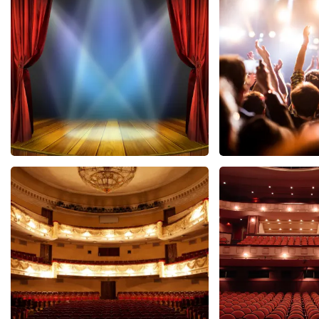
Reactie van TopTicketShop
Beste klant, Bedankt voor het schrijven van een review op on
ons zo onze dienstverlening te verbeteren en ook helpt u a
hebben uw review gelezen en willen er graag op reageren. He
komt doordat wij een wederverkoper zijn. Gelukkig heeft di
dat u ondanks de verwarring toch een fantastische avond he
40 45 De Musical
Hairspra
2588+
reviews
4
BEKIJKEN
BEKIJKE