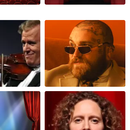
Soldaat van Oranje
3
reviews
6649+
reviews
N
BEKIJKEN
u
Teddy Swims
 minuten
461
laatste 30 minuten
U
BESTEL NU