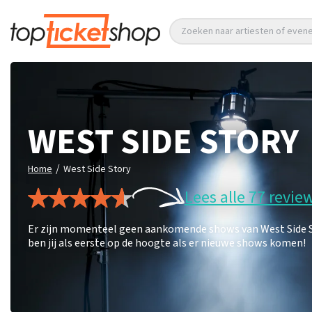
Zoeken naar artiesten of eve
WEST SIDE STORY
/
Home
West Side Story
Lees alle 77 revie
Er zijn momenteel geen aankomende shows van West Side Sto
ben jij als eerste op de hoogte als er nieuwe shows komen!