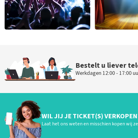
Megadeth
40 45 De Mus
322
laatste 30 minuten
233
laatste 30
BESTEL NU
BESTEL N
Bestelt u liever te
Werkdagen 12:00 - 17:00 uu
WIL JIJ JE TICKET(S) VERKOPEN
Laat het ons weten en misschien kopen wij ze 