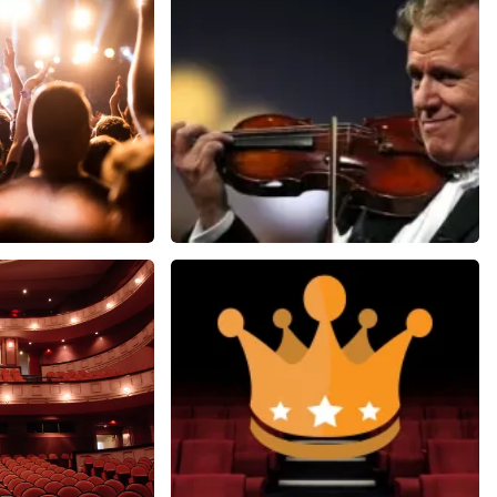
ze website. Uw feedback vinden wij erg belangrijk. U helpt
ndere consumenten met het maken van een beslissing. Wij
t klopt dat er een andere naam op het ticket staat. Dit
t geen invloed op uw toegang tot het evenement. Wij hopen
eft gehad. Met vriendelijke groeten, Johan Topticketshop
y
Andre Rieu
0
reviews
5618+
reviews
N
BEKIJKEN