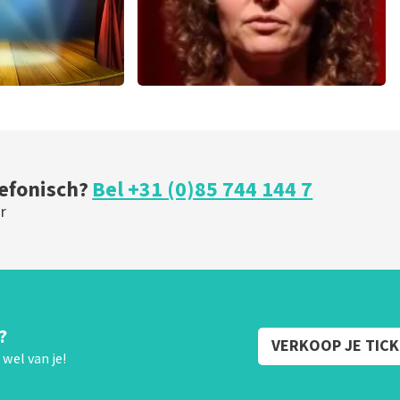
ical
Esther van der Voort
 minuten
226
laatste 30 minuten
U
BESTEL NU
lefonisch?
Bel +31 (0)85 744 144 7
r
?
VERKOOP JE TIC
wel van je!