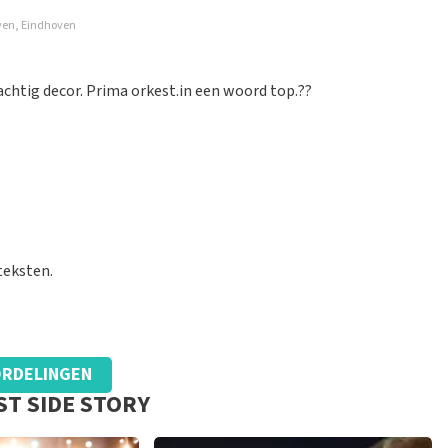
oven, Eindhoven
goed geregeld.
chtig decor. Prima orkest.in een woord top.??
eorganiseerd. Houden zo
teksten.
RDELINGEN
ST SIDE STORY
g van ontvangen ticket.