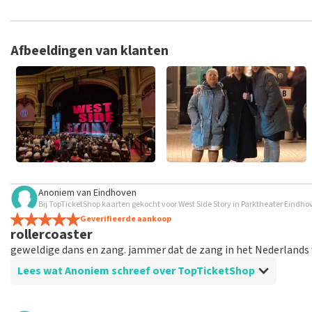
TopTicketShop verzamelt reviews van echte klanten. Het is niet
hebt aangeschaft bij TopTicketShop. Reviews met grof taalgeb
weken duren voordat een review wordt geplaatst.
Afbeeldingen van klanten
Anoniem
van
Eindhoven
Bij TopTicketShop kaarten gekocht voor West Side Story in Parktheater Eindh
Geverifieerde aankoop
rollercoaster
geweldige dans en zang. jammer dat de zang in het Nederlands
Lees wat Anoniem schreef over TopTicketShop
Beoordeling van Anoniem over
TopTicketShop