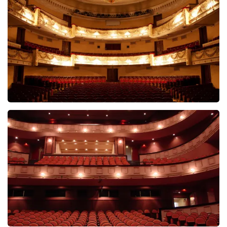
5606+
reviews
BEKIJKEN
Malle Babbe
704+
reviews
BEKIJKEN