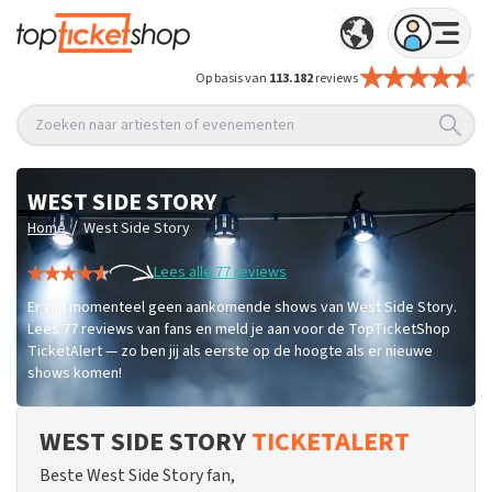
Op basis van
113.182
reviews
Zoeken naar artiesten of evenementen
WEST SIDE STORY
/
Home
West Side Story
Lees alle 77 reviews
Er zijn momenteel geen aankomende shows van West Side Story.
Lees 77 reviews van fans en meld je aan voor de TopTicketShop
TicketAlert — zo ben jij als eerste op de hoogte als er nieuwe
shows komen!
WEST SIDE STORY
TICKETALERT
Beste West Side Story fan,