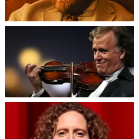
Teddy Swims
510
laatste 30 minuten
BESTEL NU
Andre Rieu
503
laatste 30 minuten
BESTEL NU