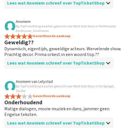
Lees wat Anoniem schreef over TopTicketShop
Beoordeling van Anoniem over
TopTicketShop
Anoniem
Bij TopTicketShop kaarten gekocht voor West Side Story in Parktheater
prima geregeld
Eindhoven, Eindhoven
weer een geweldige ervaring via Top TicketShop. alles
Geverifieerde aankoop
Geweldig??
weer goed geregeld.
Dynamisch, eigentijds, geweldige acteurs. Wervelende show.
Prachtig decor. Prima orkest.in een woord top.??
Lees wat Anoniem schreef over TopTicketShop
Beoordeling van Anoniem over
TopTicketShop
Anoniem
van
Lelystad
Bij TopTicketShop kaarten gekocht voor West Side Story in De Spiegel,
Geolied
Zwolle
Goede mailwisseling. En efficiënt geregeld. Gewoon
Geverifieerde aankoop
Onderhoudend
goed georganiseerd. Houden zo
Matige dialogen, mooie muziek en dans, jammer geen
Engelse teksten.
Lees wat Anoniem schreef over TopTicketShop