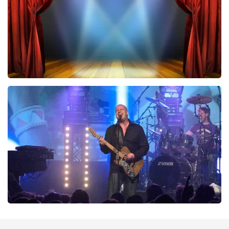
BESTEL NU
40 45 De Musical
290
laatste 30 minuten
BESTEL NU
Blof