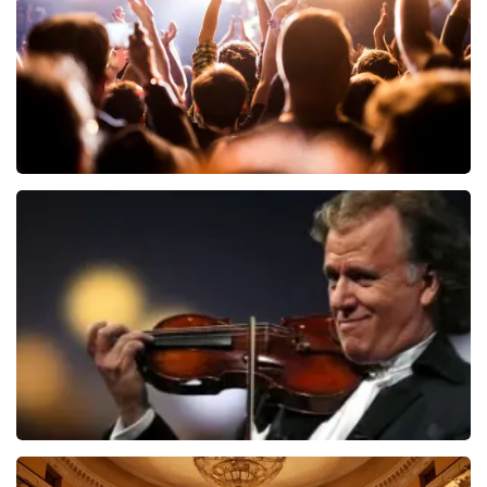
BEKIJKEN
Hairspray
40
reviews
BEKIJKEN
Andre Rieu