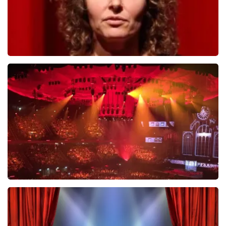
Esther van der Voort
488
laatste 30 minuten
BESTEL NU
Vrienden Van Amstel Live
423
laatste 30 minuten