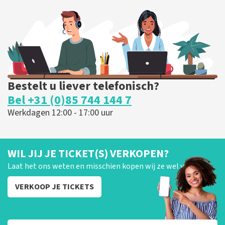
255
laatste 30 minuten
BESTEL NU
Bestelt u liever telefonisch?
Bel +31 (0)85 744 144 7
Werkdagen 12:00 - 17:00 uur
WIL JIJ JE TICKET(S) VERKOPEN?
Laat het ons weten en misschien kopen wij ze wel van je!
VERKOOP JE TICKETS