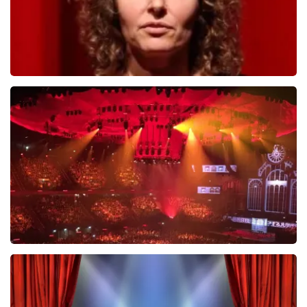
Esther van der Voort
488
laatste 30 minuten
BESTEL NU
Vrienden Van Amstel Live
423
laatste 30 minuten