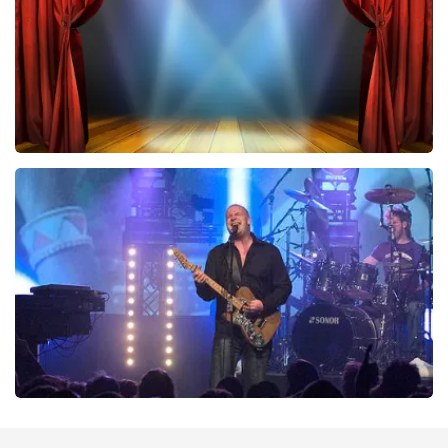
BESTEL NU
40 45 De Musical
290
laatste 30 minuten
BESTEL NU
Blof