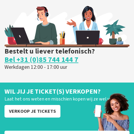
255
laatste 30 minuten
BESTEL NU
Bestelt u liever telefonisch?
Bel +31 (0)85 744 144 7
Werkdagen 12:00 - 17:00 uur
WIL JIJ JE TICKET(S) VERKOPEN?
Laat het ons weten en misschien kopen wij ze wel van je!
VERKOOP JE TICKETS