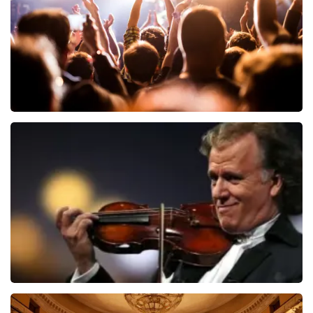
BEKIJKEN
Hairspray
40
reviews
BEKIJKEN
Andre Rieu