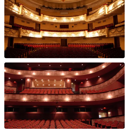
5606+
reviews
BEKIJKEN
Malle Babbe
704+
reviews
BEKIJKEN