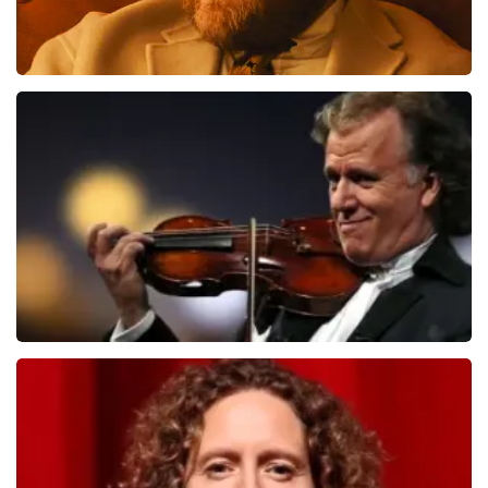
Teddy Swims
510
laatste 30 minuten
BESTEL NU
Andre Rieu
503
laatste 30 minuten
BESTEL NU