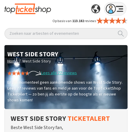
Op basis van
113.182
reviews
Zoeken naar artiesten of evenementen
WEST SIDE STORY
/
Home
West Side Story
Lees alle 77 reviews
Er zijn momenteel geen aankomende shows van West Side Story.
Lees 77 reviews van fans en meld je aan voor de TopTicketShop
TicketAlert — zo ben jij als eerste op de hoogte als er nieuwe
shows komen!
WEST SIDE STORY
TICKETALERT
Beste West Side Story fan,