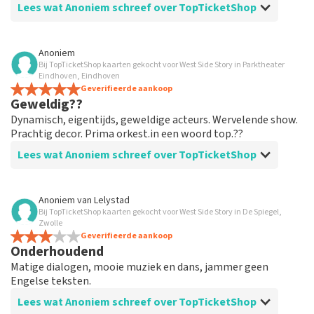
Lees wat Anoniem schreef over TopTicketShop
Beoordeling van Anoniem over
TopTicketShop
Anoniem
Bij TopTicketShop kaarten gekocht voor West Side Story in Parktheater
prima geregeld
Eindhoven, Eindhoven
weer een geweldige ervaring via Top TicketShop. alles
Geverifieerde aankoop
Geweldig??
weer goed geregeld.
Dynamisch, eigentijds, geweldige acteurs. Wervelende show.
Prachtig decor. Prima orkest.in een woord top.??
Lees wat Anoniem schreef over TopTicketShop
Beoordeling van Anoniem over
TopTicketShop
Anoniem
van
Lelystad
Bij TopTicketShop kaarten gekocht voor West Side Story in De Spiegel,
Geolied
Zwolle
Goede mailwisseling. En efficiënt geregeld. Gewoon
Geverifieerde aankoop
Onderhoudend
goed georganiseerd. Houden zo
Matige dialogen, mooie muziek en dans, jammer geen
Engelse teksten.
Lees wat Anoniem schreef over TopTicketShop