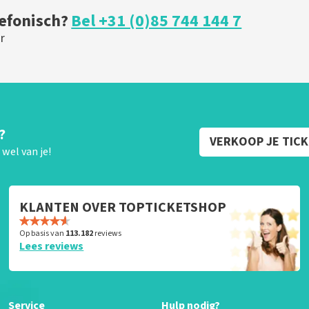
lefonisch?
Bel +31 (0)85 744 144 7
r
?
VERKOOP JE TIC
wel van je!
KLANTEN OVER TOPTICKETSHOP
Op basis van
113.182
reviews
Lees reviews
Service
Hulp nodig?