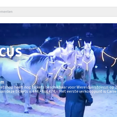
nementen
CUS
am
cketshop heeft nog tickets beschikbaar voor Wereldkerstcircus op
an deze tickets is
€44,- tot €74,-
. Het eerste verkooppunt is Carr