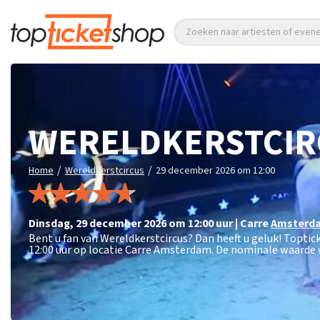
Zoeken naar artiesten of eve
WERELDKERSTCIR
/
/
Home
Wereldkerstcircus
29 december 2026 om 12:00
dinsdag
,
29 december 2026 om 12:00
uur
|
Carre
Amsterd
Bent u fan van Wereldkerstcircus? Dan heeft u geluk! Topti
12:00 uur op locatie Carre Amsterdam. De nominale waarde v