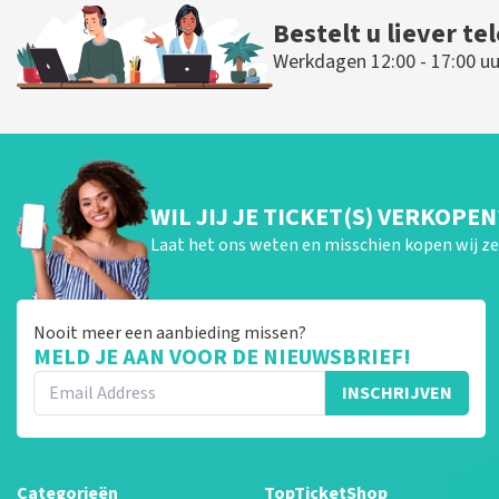
Bestelt u liever te
Werkdagen 12:00 - 17:00 uu
WIL JIJ JE TICKET(S) VERKOPEN
Laat het ons weten en misschien kopen wij ze 
Nooit meer een aanbieding missen?
MELD JE AAN VOOR DE NIEUWSBRIEF!
INSCHRIJVEN
Categorieën
TopTicketShop