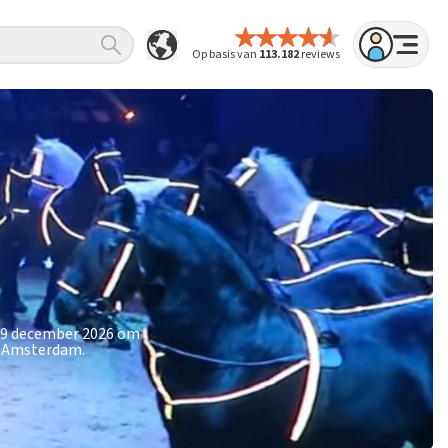
Op basis van
113.182
reviews
 29 december 2026 om
e Amsterdam.