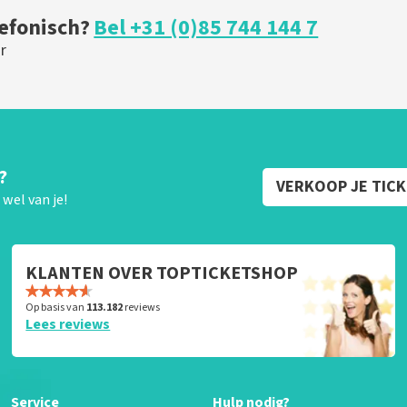
lefonisch?
Bel +31 (0)85 744 144 7
r
?
VERKOOP JE TIC
wel van je!
KLANTEN OVER TOPTICKETSHOP
Op basis van
113.182
reviews
Lees reviews
Service
Hulp nodig?