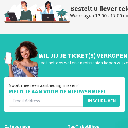
Bestelt u liever te
Werkdagen 12:00 - 17:00 uu
WIL JIJ JE TICKET(S) VERKOPEN
Laat het ons weten en misschien kopen wij ze 
Nooit meer een aanbieding missen?
MELD JE AAN VOOR DE NIEUWSBRIEF!
INSCHRIJVEN
Categorieën
TopTicketShop