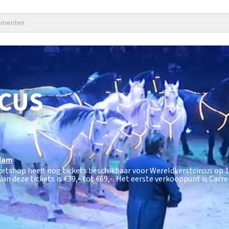
nementen
CUS
dam
cketshop heeft nog tickets beschikbaar voor Wereldkerstcircus op
an deze tickets is
€39,- tot €69,-
. Het eerste verkooppunt is Carr