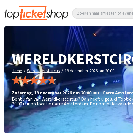
Zoeken naar artiesten of eve
WERELDKERSTCIR
/
/
Home
Wereldkerstcircus
19 december 2026 om 20:00
zaterdag
,
19 december 2026 om 20:00
uur
|
Carre
Amster
Bent u fan van Wereldkerstcircus? Dan heeft u geluk! Topti
20:00 uur op locatie Carre Amsterdam. De nominale waarde v