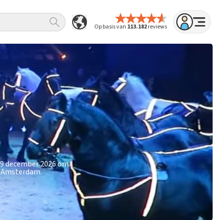
Op basis van
113.182
reviews
 19 december 2026 om
e Amsterdam.