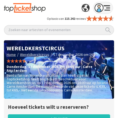
Op basis van
113.242
reviews
Zoeken naar artiesten of evenementen
WERELDKERSTCIRCUS
/
/
Home
Wereldkerstcircus
17 december 2026 om 16:00
donderdag
,
17 december 2026 om 16:00
uur
|
Carre
Amsterdam
Bent u fan van Wereldkerstcircus? Dan heeft u geluk!
Topticketshop heeft nog tickets beschikbaar voor
Wereldkerstcircus op 17 december 2026 om 16:00 uur op locatie
Carre Amsterdam. De nominale waarde van deze tickets is
€39,-
tot €69,-
. Het eerste verkooppunt is Carre Amsterdam.
Hoeveel tickets wilt u reserveren?