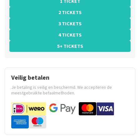
1 TICKET
2 TICKETS
3 TICKETS
4 TICKETS
5+ TICKETS
Veilig betalen
Je betaling is veilig en beschermd. We accepteren de
meestgebruikte betaalmethoden.