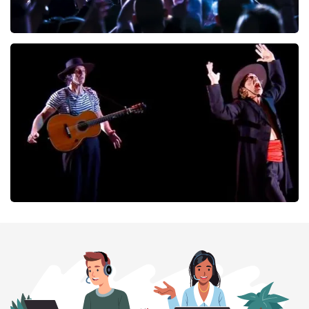
Megadeth
252
laatste 30 minuten
BESTEL NU
Ashton Brothers
213
laatste 30 minuten
BESTEL NU