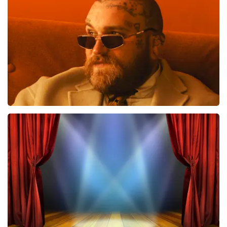
985
laatste 30 minuten
BESTEL NU
Teddy Swims
788
laatste 30 minuten
BESTEL NU