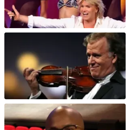
Hans Klok
314+
reviews
BEKIJKEN
Andre Rieu
5618+
reviews
BEKIJKEN