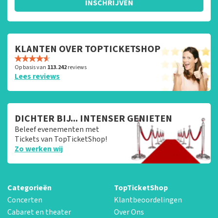
INSCHRIJVEN
KLANTEN OVER TOPTICKETSHOP
Op basis van
113.242
reviews
Lees reviews
DICHTER BIJ... INTENSER GENIETEN
Beleef evenementen met
Tickets van TopTicketShop!
Zo werken wij
Categorieën
TopTicketShop
Concerten
Klantbeoordelingen
Cabaret en theater
Over Ons