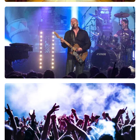
40 45 De Musical
426
laatste 30 minuten
BESTEL NU
Blof
294
laatste 30 minuten
BESTEL NU