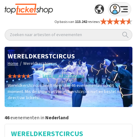
Op basis van
113.242
reviews
Zoeken naar artiesten of evenementen
WERELDKERSTCIRCUS
/
Home
Wereldkerstcircus
Lees alle 339+ reviews
Wereldkerstcircus heeft meer dan 46 evenementen op dit
moment. Mis de show van Wereldkerstcircus niet en bestel nu
direct uw tickets!
46
evenementen in
Nederland
WERELDKERSTCIRCUS