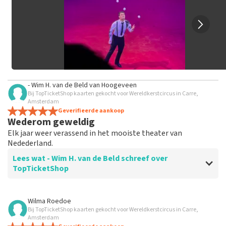
geplaatst.
- Wim H. van de Beld
van
Hoogeveen
Bij TopTicketShop kaarten gekocht voor Wereldkerstcircus in Carre,
Amsterdam
Geverifieerde aankoop
Wederom geweldig
Elk jaar weer verassend in het mooiste theater van
Nedederland.
Lees wat - Wim H. van de Beld schreef over
TopTicketShop
Beoordeling van - Wim H. van de Beld over
TopTicketShop
Wilma Roedoe
Bij TopTicketShop kaarten gekocht voor Wereldkerstcircus in Carre,
prima
Amsterdam