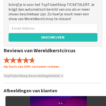
Schrijf je in voor het TopTicketShop TICKETALERT. Je
krijgt dan automatisch bericht van ons als er meer
shows beschikbaar zijn. Zo hoef je nooit meer een
show van Wereldkerstcircus te missen!
INSCHRIJVEN
Reviews van Wereldkerstcircus
Op basis van 339+ customer reviews
TopTicketShop beoordelingsbeleid
TopTicketShop verzamelt reviews van echte klanten. Het is
niet mogelijk om een review achter te laten als je geen
Afbeeldingen van klanten
tickets hebt aangeschaft bij TopTicketShop. Reviews met
grof taalgebruik en/of onwaarheden worden niet geplaatst.
Het kan enkele weken duren voordat een review wordt