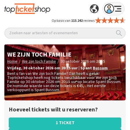
Op basis van
113.242
reviews
Zoeken naar artiesten of evenementen
WE ZIJN TOCH FAMILIE
/
/
Home
We zijn toch Familie
30 oktober 2026 om 20:15
vrijdag
,
30 oktober 2026 om 20:15
uur
|
Spant
Bussum
Bent u fan van We zijn toch Familie? Dan heeft u geluk!
Topticketshop heeft nog tickets beschikbaar voor We zijn toch
Familie op 30 oktober 2026 om 20:15 uur op locatie Spant Bussum.
De nominale waarde van deze tickets is
€45,-
. Het eerste
verkooppunt is Spant Bussum.
Hoeveel tickets wilt u reserveren?
1 TICKET