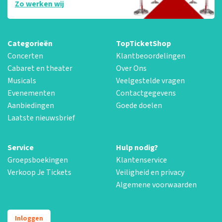
Zo werken wij
Categorieën
TopTicketShop
Concerten
Klantbeoordelingen
Cabaret en theater
Over Ons
Musicals
Veelgestelde vragen
Evenementen
Contactgegevens
Aanbiedingen
Goede doelen
Laatste nieuwsbrief
Service
Hulp nodig?
Groepsboekingen
Klantenservice
Verkoop Je Tickets
Veiligheid en privacy
Algemene voorwaarden
Inloggen