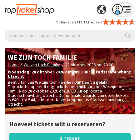
Op basis van
113.182
reviews
Zoeken naar artiesten of evenementen
WE ZIJN TOCH FAMILIE
/
/
Home
We zijn toch Familie
28 oktober 2026 om 20:00
woensdag
,
28 oktober 2026 om 20:00
uur
|
Stadsschouwburg
Utrecht
Bent u fan van We zijn toch Familie? Dan heeft u geluk!
Topticketshop heeft nog tickets beschikbaar voor We zijn toch
Familie op 28 oktober 2026 om 20:00 uur op locatie
Stadsschouwburg Utrecht. De nominale waarde van deze tickets
is
€40,- tot €44,-
. Het eerste verkooppunt is Stadsschouwburg
Utrecht.
Hoeveel tickets wilt u reserveren?
1 TICKET