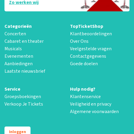
Zo werken wij
Categorieën
TopTicketShop
Concerten
Klantbeoordelingen
Cabaret en theater
Over Ons
Musicals
Veelgestelde vragen
Evenementen
Contactgegevens
Aanbiedingen
Goede doelen
Laatste nieuwsbrief
Service
Hulp nodig?
Groepsboekingen
Klantenservice
Verkoop Je Tickets
Veiligheid en privacy
Algemene voorwaarden
Inloggen