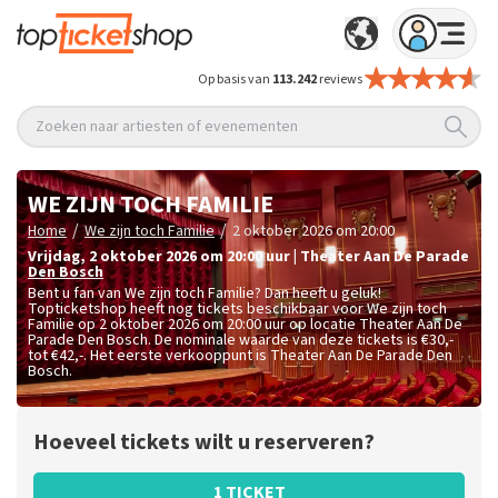
Op basis van
113.242
reviews
Zoeken naar artiesten of evenementen
WE ZIJN TOCH FAMILIE
/
/
Home
We zijn toch Familie
2 oktober 2026 om 20:00
vrijdag
,
2 oktober 2026 om 20:00
uur
|
Theater Aan De Parade
Den Bosch
Bent u fan van We zijn toch Familie? Dan heeft u geluk!
Topticketshop heeft nog tickets beschikbaar voor We zijn toch
Familie op 2 oktober 2026 om 20:00 uur op locatie Theater Aan De
Parade Den Bosch. De nominale waarde van deze tickets is
€30,-
tot €42,-
. Het eerste verkooppunt is Theater Aan De Parade Den
Bosch.
Hoeveel tickets wilt u reserveren?
1 TICKET